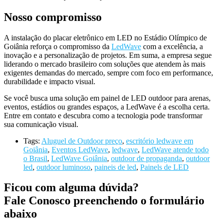
Nosso compromisso
A instalação do placar eletrônico em LED no Estádio Olímpico de
Goiânia reforça o compromisso da
LedWave
com a excelência, a
inovação e a personalização de projetos. Em suma, a empresa segue
liderando o mercado brasileiro com soluções que atendem às mais
exigentes demandas do mercado, sempre com foco em performance,
durabilidade e impacto visual.
Se você busca uma solução em painel de LED outdoor para arenas,
eventos, estádios ou grandes espaços, a LedWave é a escolha certa.
Entre em contato e descubra como a tecnologia pode transformar
sua comunicação visual.
Tags:
Aluguel de Outdoor preço
,
escritório ledwave em
Goiânia
,
Eventos LedWave
,
ledwave
,
LedWave atende todo
o Brasil
,
LedWave Goiânia
,
outdoor de propaganda
,
outdoor
led
,
outdoor luminoso
,
paineis de led
,
Painels de LED
Ficou com alguma dúvida?
Fale Conosco preenchendo o formulário
abaixo