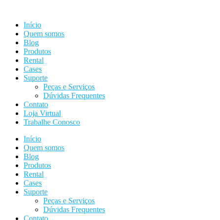
Ir
para
Início
o
Quem somos
conteúdo
Blog
Produtos
Rental
Cases
Suporte
Peças e Serviços
Dúvidas Frequentes
Contato
Loja Virtual
Trabalhe Conosco
Início
Quem somos
Blog
Produtos
Rental
Cases
Suporte
Peças e Serviços
Dúvidas Frequentes
Contato