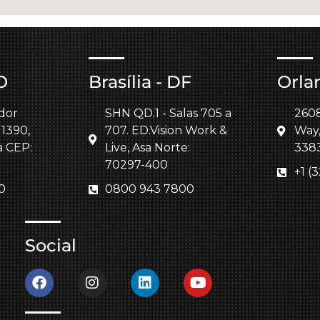
O
Brasília - DF
Orla
dor
SHN QD.1 - Salas 705 a
260
 1390,
707. ED.Vision Work &
Way,
a CEP:
Live, Asa Norte:
338
70297-400
+1 (
0
0800 943 7800
Social