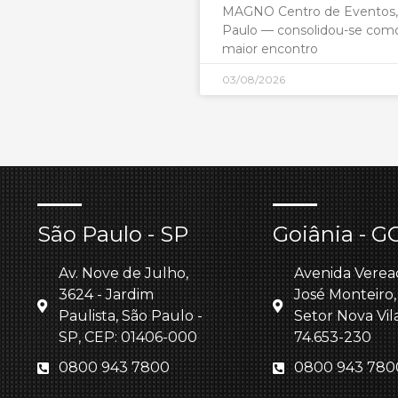
MAGNO Centro de Eventos
Paulo — consolidou-se com
maior encontro
03/08/2026
São Paulo - SP
Goiânia - G
Av. Nove de Julho,
Avenida Verea
3624 - Jardim
José Monteiro,
Paulista, São Paulo -
Setor Nova Vil
SP, CEP: 01406-000
74.653-230
0800 943 7800
0800 943 780