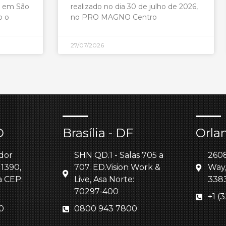
, em São
realizado no dia 30 de julho de 2026,
o o
no PRO MAGNO Centro
27/07/2026
O
Brasília - DF
Orla
dor
SHN QD.1 - Salas 705 a
260
 1390,
707. ED.Vision Work &
Way,
a CEP:
Live, Asa Norte:
338
70297-400
+1 (
0
0800 943 7800