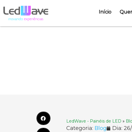
Início
Que
Aeroporto de
painéis de L
LedWave - Painéis de LED
»
Bl
Categoria:
Blog
Dia:
26