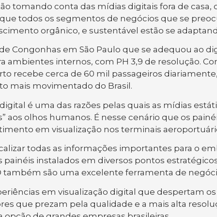
ão tomando conta das mídias digitais fora de casa,
sso que todos os segmentos de negócios que se pr
scimento orgânico, e sustentável estão se adaptando
o de Congonhas em São Paulo que se adequou ao digi
ara ambientes internos, com PH 3,9 de resolução. C
to recebe cerca de 60 mil passageiros diariamente,
o mais movimentado do Brasil.
digital é uma das razões pelas quais as mídias está
as” aos olhos humanos. É nesse cenário que os painé
timento em visualização nos terminais aeroportuário
calizar todas as informações importantes para o e
s painéis instalados em diversos pontos estratégic
D também são uma excelente ferramenta de negócios
periências em visualização digital que despertam 
res que prezam pela qualidade e a mais alta resolu
a opção de grandes empresas brasileiras.