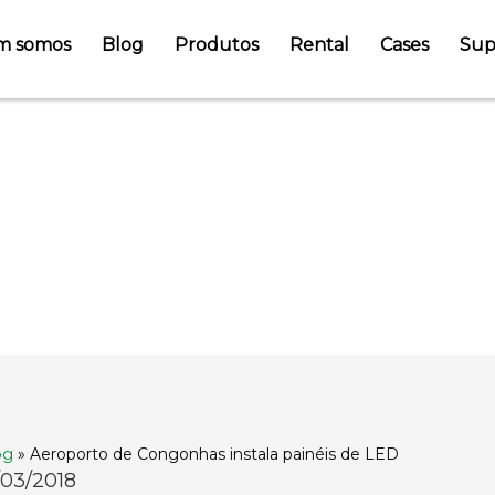
m somos
Blog
Produtos
Rental
Cases
Sup
 Congonhas in
ED
og
»
Aeroporto de Congonhas instala painéis de LED
/03/2018