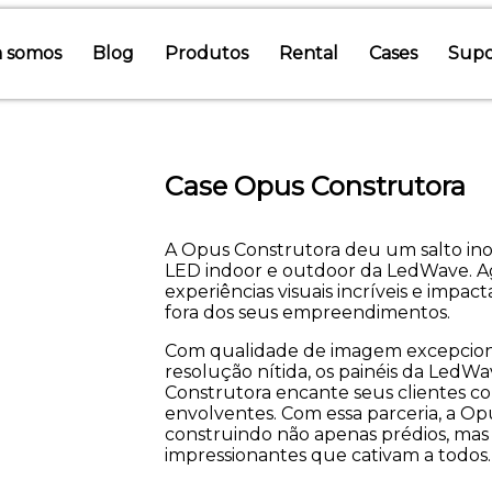
 somos
Blog
Produtos
Rental
Cases
Supo
Case Opus Construtora
A Opus Construtora deu um salto inov
LED indoor e outdoor da LedWave. Ag
experiências visuais incríveis e impa
fora dos seus empreendimentos.
Com qualidade de imagem excepcional
resolução nítida, os painéis da LedW
Construtora encante seus clientes c
envolventes. Com essa parceria, a Op
construindo não apenas prédios, mas
impressionantes que cativam a todos.