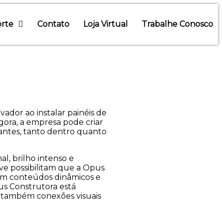
rte
Contato
Loja Virtual
Trabalhe Conosco
ador ao instalar painéis de
ora, a empresa pode criar
ctantes, tanto dentro quanto
, brilho intenso e
ave possibilitam que a Opus
om conteúdos dinâmicos e
us Construtora está
 também conexões visuais