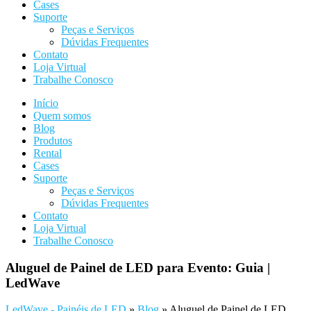
Cases
Suporte
Peças e Serviços
Dúvidas Frequentes
Contato
Loja Virtual
Trabalhe Conosco
Início
Quem somos
Blog
Produtos
Rental
Cases
Suporte
Peças e Serviços
Dúvidas Frequentes
Contato
Loja Virtual
Trabalhe Conosco
Aluguel de Painel de LED para Evento: Guia |
LedWave
LedWave - Painéis de LED
»
Blog
»
Aluguel de Painel de LED