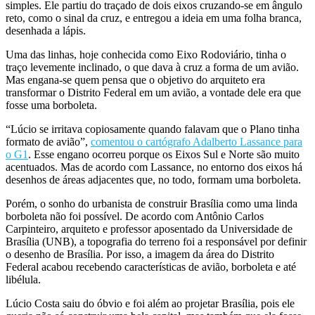
simples. Ele partiu do traçado de dois eixos cruzando-se em ângulo
reto, como o sinal da cruz, e entregou a ideia em uma folha branca,
desenhada a lápis.
Uma das linhas, hoje conhecida como Eixo Rodoviário, tinha o
traço levemente inclinado, o que dava à cruz a forma de um avião.
Mas engana-se quem pensa que o objetivo do arquiteto era
transformar o Distrito Federal em um avião, a vontade dele era que
fosse uma borboleta.
“Lúcio se irritava copiosamente quando falavam que o Plano tinha
formato de avião”,
comentou o cartógrafo Adalberto Lassance para
o G1
. Esse engano ocorreu porque os Eixos Sul e Norte são muito
acentuados. Mas de acordo com Lassance, no entorno dos eixos há
desenhos de áreas adjacentes que, no todo, formam uma borboleta.
Porém, o sonho do urbanista de construir Brasília como uma linda
borboleta não foi possível. De acordo com Antônio Carlos
Carpinteiro, arquiteto e professor aposentado da Universidade de
Brasília (UNB), a topografia do terreno foi a responsável por definir
o desenho de Brasília. Por isso, a imagem da área do Distrito
Federal acabou recebendo características de avião, borboleta e até
libélula.
Lúcio Costa saiu do óbvio e foi além ao projetar Brasília, pois ele