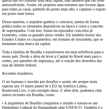
queria não só construir uma bela capital, mas também que ela fosse
autossuficiente. Assim, ele projetou uma estrutura que levasse água
para todas as casas, partindo do ponto mais alto, e captasse o esgoto
em ponto mais baixo.
Dessa maneira, o arquiteto ganhou o concurso, juntou de forma
prática todos os elementos disponíveis na época e criou o conceito
de superquadra. Com isso, foram incorporados conceitos já
existentes, como as grandes áreas verdes. Ele também trouxe dos
Estados Unidos os cruzamentos, em formato de tesourinha, que se
tornariam uma marca da capital.
Toda a história de Brasília a transformou em uma referência para o
nosso país. Desde a ideia de levar a Capital do Brasil mais para o
centro, por questões de segurança, até a criação dos desenhos das
ruas do distrito federal.
Recordes brasileiros
O ser humano é movido por desafios e assim, ele sempre tenta
superar um. O maior painel de LED da América Latina,
Boulevard.Live, é um exemplo disso. E além dele, podemos citar
outros recordes em Brasília, como:
• A arquitetura de Brasília conquistou o mundo e tornou-se um
Patrimônio Cultural da Humanidade pela UNESCO. Também é a