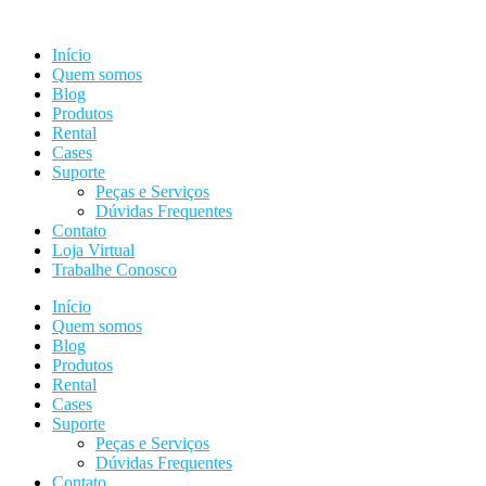
Ir
para
Início
o
Quem somos
conteúdo
Blog
Produtos
Rental
Cases
Suporte
Peças e Serviços
Dúvidas Frequentes
Contato
Loja Virtual
Trabalhe Conosco
Início
Quem somos
Blog
Produtos
Rental
Cases
Suporte
Peças e Serviços
Dúvidas Frequentes
Contato