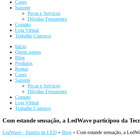
Cases
Suporte
Peças e Serviços
Dúvidas Frequentes
Contato
Loja Virtual
Trabalhe Conosco
Início
Quem somos
Blog
Produtos
Rental
Cases
Suporte
Peças e Serviços
Dúvidas Frequentes
Contato
Loja Virtual
Trabalhe Conosco
Com estande sensação, a LedWave participou da Te
LedWave - Painéis de LED
»
Blog
»
Com estande sensação, a LedW