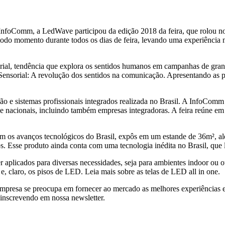
nfoComm, a LedWave participou da edição 2018 da feira, que rolou no
 todo momento durante todos os dias de feira, levando uma experiência 
ial, tendência que explora os sentidos humanos em campanhas de gran
Sensorial: A revolução dos sentidos na comunicação. Apresentando as p
ação e sistemas profissionais integrados realizada no Brasil. A InfoCom
s e nacionais, incluindo também empresas integradoras. A feira reúne 
os avanços tecnológicos do Brasil, expôs em um estande de 36m², alé
s. Esse produto ainda conta com uma tecnologia inédita no Brasil, que l
ser aplicados para diversas necessidades, seja para ambientes indoor o
e, claro, os pisos de LED. Leia mais sobre as telas de LED all in one.
 empresa se preocupa em fornecer ao mercado as melhores experiências
 inscrevendo em nossa newsletter.