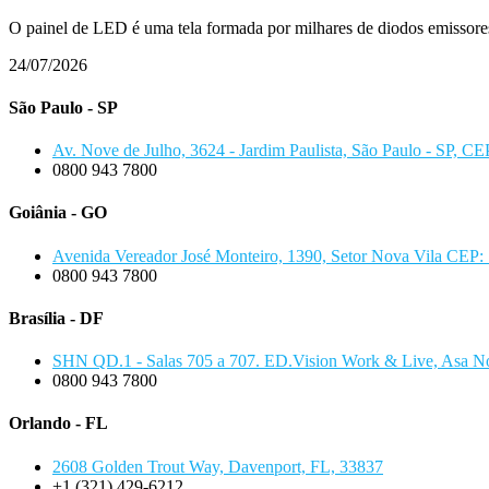
O painel de LED é uma tela formada por milhares de diodos emissore
24/07/2026
São Paulo - SP
Av. Nove de Julho, 3624 - Jardim Paulista, São Paulo - SP, C
0800 943 7800
Goiânia - GO
Avenida Vereador José Monteiro, 1390, Setor Nova Vila CEP:
0800 943 7800
Brasília - DF
SHN QD.1 - Salas 705 a 707. ED.Vision Work & Live, Asa No
0800 943 7800
Orlando - FL
2608 Golden Trout Way, Davenport, FL, 33837
+1 (321) 429-6212