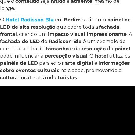
que o
conteúdo
seja
nítido
e
atraente
, mesmo de
longe.
O
Hotel Radisson Blu
em
Berlim
utiliza um
painel de
LED de alta resolução
que cobre toda a
fachada
frontal
, criando um
impacto visual impressionante
. A
fachada de LED
do
Radisson Blu
é um exemplo de
como a escolha do
tamanho
e da
resolução
do
painel
pode influenciar a
percepção visual
. O
hotel
utiliza os
painéis de LED
para exibir
arte digital
e
informações
sobre eventos culturais
na cidade, promovendo a
cultura local
e atraindo
turistas
.