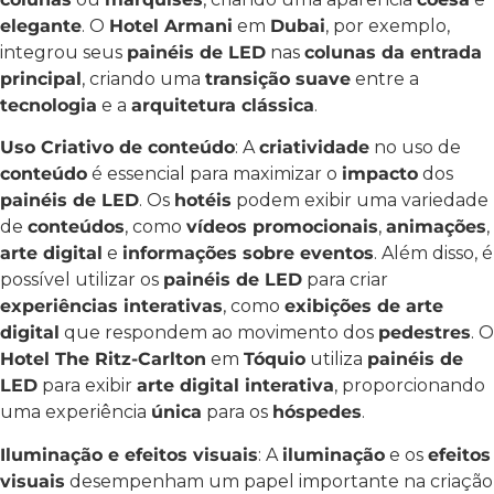
elegante
. O
Hotel Armani
em
Dubai
, por exemplo,
integrou seus
painéis de LED
nas
colunas da entrada
principal
, criando uma
transição suave
entre a
tecnologia
e a
arquitetura clássica
.
Uso Criativo de conteúdo
: A
criatividade
no uso de
conteúdo
é essencial para maximizar o
impacto
dos
painéis de LED
. Os
hotéis
podem exibir uma variedade
de
conteúdos
, como
vídeos promocionais
,
animações
,
arte digital
e
informações sobre eventos
. Além disso, é
possível utilizar os
painéis de LED
para criar
experiências interativas
, como
exibições de arte
digital
que respondem ao movimento dos
pedestres
. O
Hotel The Ritz-Carlton
em
Tóquio
utiliza
painéis de
LED
para exibir
arte digital interativa
, proporcionando
uma experiência
única
para os
hóspedes
.
Iluminação e efeitos visuais
: A
iluminação
e os
efeitos
visuais
desempenham um papel importante na criação