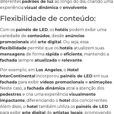
diferentes
padrões de luz
ao longo do dia, criando uma
experiência
visual dinâmica
e
envolvente
.
Flexibilidade de conteúdo:
Com os
painéis de LED
, os
hotéis
podem exibir uma
variedade de
conteúdos
, desde
anúncios
promocionais
até
arte digital
. Ou seja, essa
flexibilidade
permite que os
hotéis
atualizem suas
mensagens
de forma
rápida
e
eficiente
, mantendo a
fachada
sempre
atualizada
e
relevante
.
Por exemplo, em
Los Angeles
, o
Hotel
InterContinental
incorporou
painéis de LED
em sua
fachada
para exibir
vídeos promocionais
e
animações
.
Neste caso, a
fachada dinâmica
atrai a atenção dos
pedestres
e cria uma experiência
visualmente
impactante
, diferenciando o
hotel
dos concorrentes.
Além disso, o
hotel
também utiliza os
painéis de LED
para exibir
arte digital
de
artistas locais
, promovendo