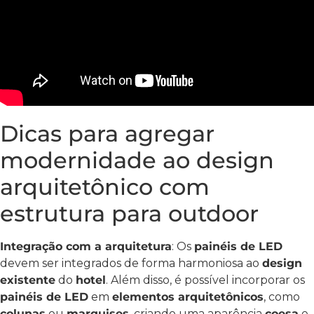
Dicas para agregar
modernidade ao design
arquitetônico com
estrutura para outdoor
Integração com a arquitetura
: Os
painéis de LED
devem ser integrados de forma harmoniosa ao
design
existente
do
hotel
. Além disso, é possível incorporar os
painéis de LED
em
elementos arquitetônicos
, como
colunas
ou
marquises
, criando uma aparência
coesa
e