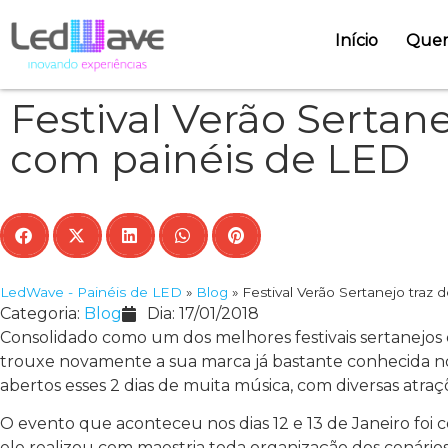
Início
Que
Festival Verão Sertane
com painéis de LED
LedWave - Painéis de LED
»
Blog
»
Festival Verão Sertanejo traz
Categoria:
Blog
Dia:
17/01/2018
Consolidado como um dos melhores festivais sertanejos d
trouxe novamente a sua marca já bastante conhecida no 
abertos esses 2 dias de muita música, com diversas atra
O evento que aconteceu nos dias 12 e 13 de Janeiro f
ele realizou com maestria toda organização dos cenári