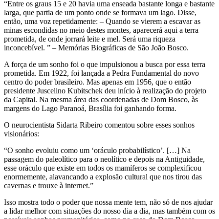
“Entre os graus 15 e 20 havia uma enseada bastante longa e bastante
larga, que partia de um ponto onde se formava um lago. Disse,
então, uma voz repetidamente: – Quando se vierem a escavar as
minas escondidas no meio destes montes, aparecerá aqui a terra
prometida, de onde jorrará leite e mel. Será uma riqueza
inconcebível. ” – Memórias Biográficas de São João Bosco.
A força de um sonho foi o que impulsionou a busca por essa terra
prometida. Em 1922, foi lançada a Pedra Fundamental do novo
centro do poder brasileiro. Mas apenas em 1956, que o então
presidente Juscelino Kubitschek deu início à realização do projeto
da Capital. Na mesma área das coordenadas de Dom Bosco, às
margens do Lago Paranoá, Brasília foi ganhando forma.
O neurocientista Sidarta Ribeiro comentou sobre esses sonhos
visionários:
“O sonho evoluiu como um ‘oráculo probabilístico’. […] Na
passagem do paleolítico para o neolítico e depois na Antiguidade,
esse oráculo que existe em todos os mamíferos se complexificou
enormemente, alavancando a explosão cultural que nos tirou das
cavernas e trouxe à internet.”
Isso mostra todo o poder que nossa mente tem, não só de nos ajudar
a lidar melhor com situações do nosso dia a dia, mas também com os