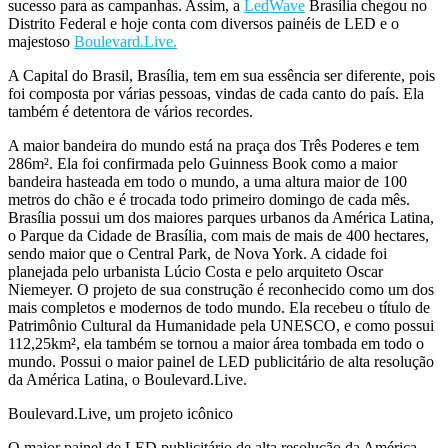
sucesso para as campanhas. Assim, a
LedWave
Brasília chegou no
Distrito Federal e hoje conta com diversos painéis de LED e o
majestoso
Boulevard.Live.
A Capital do Brasil, Brasília, tem em sua essência ser diferente, pois
foi composta por várias pessoas, vindas de cada canto do país. Ela
também é detentora de vários recordes.
A maior bandeira do mundo está na praça dos Três Poderes e tem
286m². Ela foi confirmada pelo Guinness Book como a maior
bandeira hasteada em todo o mundo, a uma altura maior de 100
metros do chão e é trocada todo primeiro domingo de cada mês.
Brasília possui um dos maiores parques urbanos da América Latina,
o Parque da Cidade de Brasília, com mais de mais de 400 hectares,
sendo maior que o Central Park, de Nova York. A cidade foi
planejada pelo urbanista Lúcio Costa e pelo arquiteto Oscar
Niemeyer. O projeto de sua construção é reconhecido como um dos
mais completos e modernos de todo mundo. Ela recebeu o título de
Patrimônio Cultural da Humanidade pela UNESCO, e como possui
112,25km², ela também se tornou a maior área tombada em todo o
mundo. Possui o maior painel de LED publicitário de alta resolução
da América Latina, o Boulevard.Live.
Boulevard.Live, um projeto icônico
O maior painel de LED publicitário de alta resolução da América