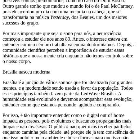
possíveis sonhos premonitórios, como no caso do Dom Bosco.
Outro grande sonho que mudou o mundo foi o de Paul McCartney,
pois ele acordou um dia com uma melodia na cabeça, que se
transformaria na música
Yesterday
, dos Beatles, um dos maiores
sucessos do grupo.
Por mais importante que seja o sono para nós, a neurociência
começou a estudar ele nos anos 80. Antes, o interesse estava em
entender como o cérebro trabalhava enquanto dormíamos. Depois, a
comunidade científica percebeu a importância de estudar essas
histórias que a nossa mente cria enquanto não temos controle sobre
o nosso corpo.
Brasília nasceu moderna
Brasília é a junção de vários sonhos que foi idealizada por grandes
mentes, e a modernidade sendo usada a favor da população. Todos
esses princípios também fazem parte da LedWave Brasília. A
humanidade está evoluindo e devemos acompanhar essa evolução,
entender como que estamos pensando, agindo e comprando.
Por isso, é tão importante entender como o digital out-of-home
impacta as pessoas, pois evoluímos e buscamos propagandas mais
limpas e não invasivas. O público não quer mais receber panfletos
enquanto caminha pela cidade, até porque ele já tem consciência de
que isso polui o meio ambiente e busca formas para que isso não