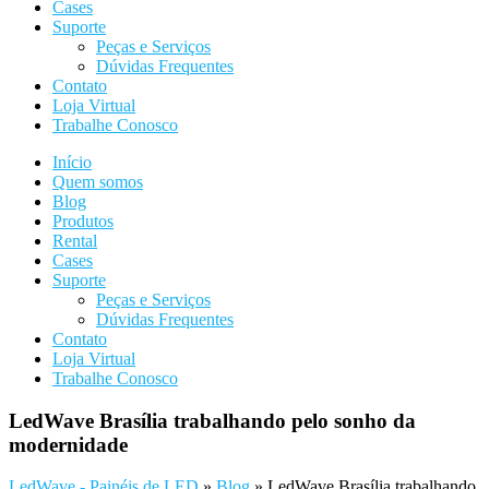
Cases
Suporte
Peças e Serviços
Dúvidas Frequentes
Contato
Loja Virtual
Trabalhe Conosco
Início
Quem somos
Blog
Produtos
Rental
Cases
Suporte
Peças e Serviços
Dúvidas Frequentes
Contato
Loja Virtual
Trabalhe Conosco
LedWave Brasília trabalhando pelo sonho da
modernidade
LedWave - Painéis de LED
»
Blog
»
LedWave Brasília trabalhando