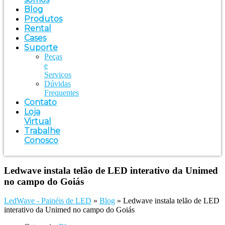
Blog
Produtos
Rental
Cases
Suporte
Peças
e
Serviços
Dúvidas
Frequentes
Contato
Loja
Virtual
Trabalhe
Conosco
Ledwave instala telão de LED interativo da Unimed
no campo do Goiás
LedWave - Painéis de LED
»
Blog
»
Ledwave instala telão de LED
interativo da Unimed no campo do Goiás