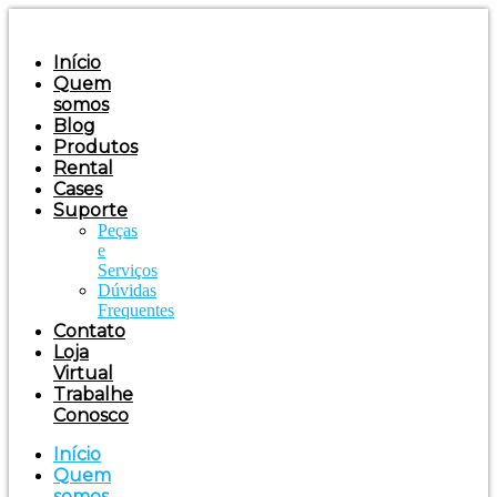
Ir
para
o
Início
conteúdo
Quem
somos
Blog
Produtos
Rental
Cases
Suporte
Peças
e
Serviços
Dúvidas
Frequentes
Contato
Loja
Virtual
Trabalhe
Conosco
Início
Quem
somos