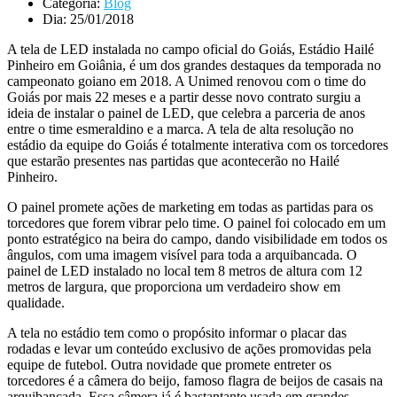
Categoria:
Blog
Dia:
25/01/2018
A tela de LED instalada no campo oficial do Goiás, Estádio Hailé
Pinheiro em Goiânia, é um dos grandes destaques da temporada no
campeonato goiano em 2018. A Unimed renovou com o time do
Goiás por mais 22 meses e a partir desse novo contrato surgiu a
ideia de instalar o painel de LED, que celebra a parceria de anos
entre o time esmeraldino e a marca. A tela de alta resolução no
estádio da equipe do Goiás é totalmente interativa com os torcedores
que estarão presentes nas partidas que acontecerão no Hailé
Pinheiro.
O painel promete ações de marketing em todas as partidas para os
torcedores que forem vibrar pelo time. O painel foi colocado em um
ponto estratégico na beira do campo, dando visibilidade em todos os
ângulos, com uma imagem visível para toda a arquibancada. O
painel de LED instalado no local tem 8 metros de altura com 12
metros de largura, que proporciona um verdadeiro show em
qualidade.
A tela no estádio tem como o propósito informar o placar das
rodadas e levar um conteúdo exclusivo de ações promovidas pela
equipe de futebol. Outra novidade que promete entreter os
torcedores é a câmera do beijo, famoso flagra de beijos de casais na
arquibancada. Essa câmera já é bastantante usada em grandes