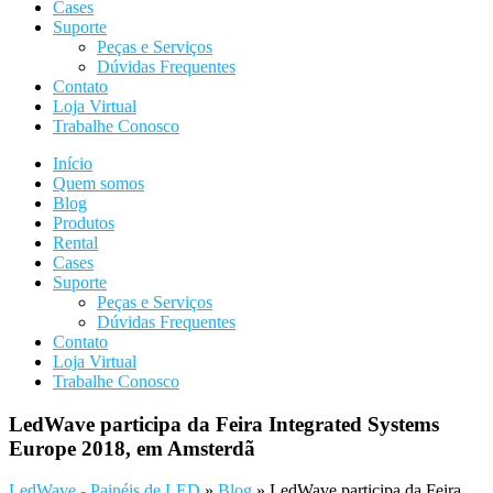
Cases
Suporte
Peças e Serviços
Dúvidas Frequentes
Contato
Loja Virtual
Trabalhe Conosco
Início
Quem somos
Blog
Produtos
Rental
Cases
Suporte
Peças e Serviços
Dúvidas Frequentes
Contato
Loja Virtual
Trabalhe Conosco
LedWave participa da Feira Integrated Systems
Europe 2018, em Amsterdã
LedWave - Painéis de LED
»
Blog
»
LedWave participa da Feira