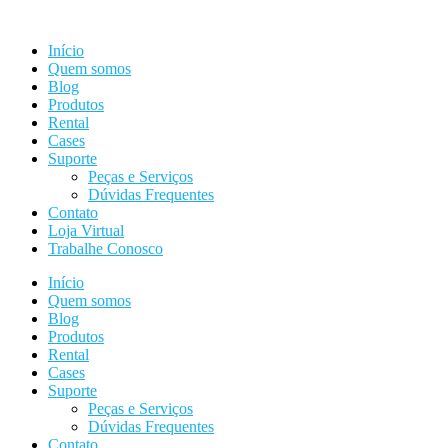
Ir
para
Início
o
Quem somos
conteúdo
Blog
Produtos
Rental
Cases
Suporte
Peças e Serviços
Dúvidas Frequentes
Contato
Loja Virtual
Trabalhe Conosco
Início
Quem somos
Blog
Produtos
Rental
Cases
Suporte
Peças e Serviços
Dúvidas Frequentes
Contato