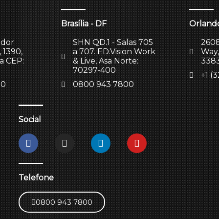
Brasília - DF
Orlando
ador
SHN QD.1 - Salas 705
2608
 1390,
a 707. ED.Vision Work
Way,
la CEP:
& Live, Asa Norte:
338
70297-400
+1 (
00
0800 943 7800
Social
Telefone
0800 943 7800