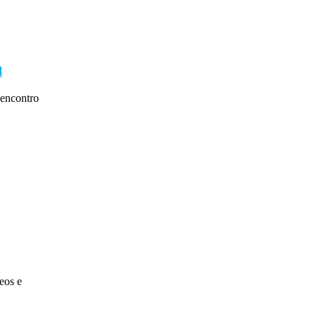
l
encontro
eos e