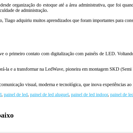
 desde organização do estoque até a área administrativa, que foi quand
aculdade de administração.
o, Tiago adquiriu muitos aprendizados que foram importantes para conseg
ve o primeiro contato com digitalização com painéis de LED. Voltando 
prá-la e a transformar na LedWave, pioneira em montagem SKD (Semi K
comunicação visual, moderna e tecnológica, que inova experiências ao
d
,
painel de led
,
painel de led aluguel
,
painel de led indoor
,
painel de le
baixo