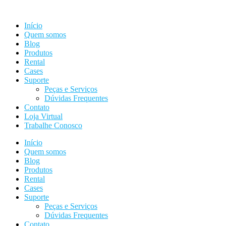
Ir
para
Início
o
Quem somos
conteúdo
Blog
Produtos
Rental
Cases
Suporte
Peças e Serviços
Dúvidas Frequentes
Contato
Loja Virtual
Trabalhe Conosco
Início
Quem somos
Blog
Produtos
Rental
Cases
Suporte
Peças e Serviços
Dúvidas Frequentes
Contato