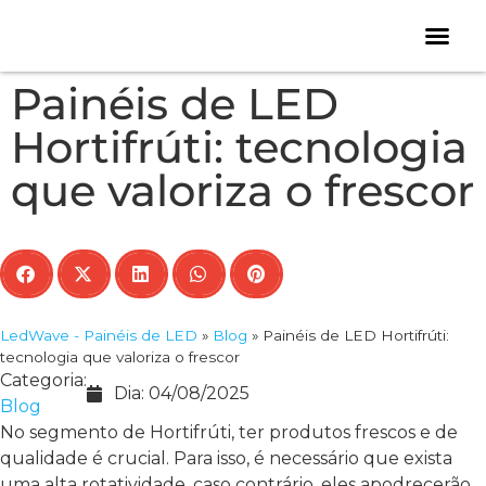
Quem somos
Loja Virtual
Trabalhe Cono
Painéis de LED
Hortifrúti: tecnologia
que valoriza o frescor
LedWave - Painéis de LED
»
Blog
»
Painéis de LED Hortifrúti:
tecnologia que valoriza o frescor
Categoria:
Dia:
04/08/2025
Blog
No segmento de Hortifrúti, ter produtos frescos e de
qualidade é crucial. Para isso, é necessário que exista
uma alta rotatividade, caso contrário, eles apodrecerão