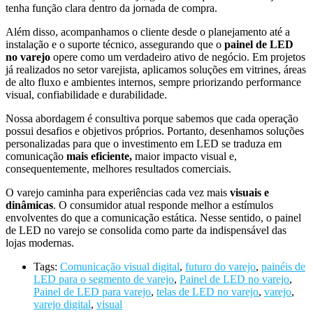
tenha função clara dentro da jornada de compra.
Além disso, acompanhamos o cliente desde o planejamento até a
instalação e o suporte técnico, assegurando que o
painel de LED
no varejo
opere como um verdadeiro ativo de negócio. Em projetos
já realizados no setor varejista, aplicamos soluções em vitrines, áreas
de alto fluxo e ambientes internos, sempre priorizando performance
visual, confiabilidade e durabilidade.
Nossa abordagem é consultiva porque sabemos que cada operação
possui desafios e objetivos próprios. Portanto, desenhamos soluções
personalizadas para que o investimento em LED se traduza em
comunicação
mais eficiente,
maior impacto visual e,
consequentemente, melhores resultados comerciais.
O varejo caminha para experiências cada vez mais
visuais e
dinâmicas
. O consumidor atual responde melhor a estímulos
envolventes do que a comunicação estática. Nesse sentido, o painel
de LED no varejo se consolida como parte da indispensável das
lojas modernas.
Tags:
Comunicação visual digital
,
futuro do varejo
,
painéis de
LED para o segmento de varejo
,
Painel de LED no varejo
,
Painel de LED para varejo
,
telas de LED no varejo
,
varejo
,
varejo digital
,
visual