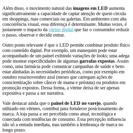
Além disso, o movimento natural das
imagens em LED
aumenta
significativamente a capacidade de captar atenção de quem circula
em shoppings, ruas comerciais ou galerias. Em ambientes com alta
concorrência visual, essa diferença é determinante. Muitas vezes, é
justamente o impacto da
vitrine digital
que faz o consumidor reduzir
o passo, observar e decidir entrar.
Outro ponto relevante é que o LED permite combinar produto físico
com conteúdo digital. Por exemplo, um manequim pode estar
acompanhado de um painel exibindo variações de looks; uma adega
pode mostrar especificidades de algumas
garrafas expostas
. Assim
como, uma farmácia pode comunicar campanhas de saúde e bem-
estar alinhadas às necessidades periódicas, como por exemplo em
outubro rosa/novembro azul (meses que carregam ações de
conscientização sobre câncer de mama e próstata) ou produtos em
promoção expostos. Dessa forma, a vitrine deixa de ser apenas
expositiva e passa a ser narrativa.
Vale destacar ainda que o
painel de LED no varejo
, quando
utilizado em vitrines, contribui para fortalecer posicionamento de
marca. A loja passa a ser percebida como atual, tecnológica e
conectada com tendências de consumo. Essa percepção influencia
não só a entrada imediata, mas também a lembrança de marca no
longo prazo.