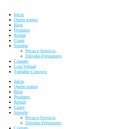
Ir
para
Início
o
Quem somos
conteúdo
Blog
Produtos
Rental
Cases
Suporte
Peças e Serviços
Dúvidas Frequentes
Contato
Loja Virtual
Trabalhe Conosco
Início
Quem somos
Blog
Produtos
Rental
Cases
Suporte
Peças e Serviços
Dúvidas Frequentes
Contato