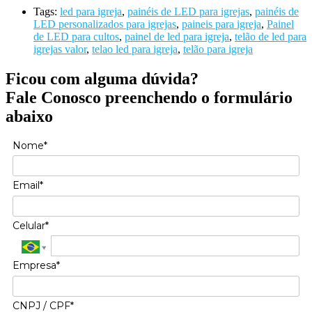
Tags:
led para igreja
,
painéis de LED para igrejas
,
painéis de
LED personalizados para igrejas
,
paineis para igreja
,
Painel
de LED para cultos
,
painel de led para igreja
,
telão de led para
igrejas valor
,
telao led para igreja
,
telão para igreja
Ficou com alguma dúvida?
Fale Conosco preenchendo o formulário
abaixo
Nome*
Email*
Celular*
Empresa*
CNPJ / CPF*