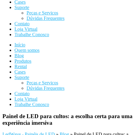
Cases
Suporte
Peças e Serviços
Dúvidas Frequentes
Contato
Loja Virtual
Trabalhe Conosco
Início
Quem somos
Blog
Produtos
Rental
Cases
Suporte
Peças e Serviços
Dúvidas Frequentes
Contato
Loja Virtual
Trabalhe Conosco
Painel de LED para cultos: a escolha certa para uma
experiência imersiva
LedWave - Painéis de LED
»
Blog
»
Painel de LED para cultos: a