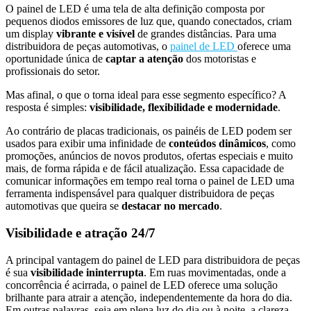
O painel de LED é uma tela de alta definição composta por
pequenos diodos emissores de luz que, quando conectados, criam
um display
vibrante e visível
de grandes distâncias. Para uma
distribuidora de peças automotivas, o
painel de LED
oferece uma
oportunidade única de
captar a atenção
dos motoristas e
profissionais do setor.
Mas afinal, o que o torna ideal para esse segmento específico? A
resposta é simples:
visibilidade, flexibilidade e modernidade
.
Ao contrário de placas tradicionais, os painéis de LED podem ser
usados para exibir uma infinidade de
conteúdos dinâmicos
, como
promoções, anúncios de novos produtos, ofertas especiais e muito
mais, de forma rápida e de fácil atualização. Essa capacidade de
comunicar informações em tempo real torna o painel de LED uma
ferramenta indispensável para qualquer distribuidora de peças
automotivas que queira se
destacar no mercado
.
Visibilidade e atração 24/7
A principal vantagem do
painel de LED para distribuidora de peças
é sua
visibilidade ininterrupta
. Em ruas movimentadas, onde a
concorrência é acirrada, o painel de LED oferece uma solução
brilhante para atrair a atenção, independentemente da hora do dia.
Em outras palavras, seja em plena luz do dia ou à noite, a clareza