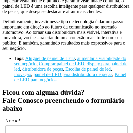
impactar visualmente o público e garantir visibilidade contínua, o
painel de LED é uma escolha inteligente para qualquer distribuidora
de peças, que deseja se destacar e atrair mais clientes.
Definitivamente, investir nesse tipo de tecnologia é dar um passo
importante em direção ao futuro da comunicação no mercado
automotivo. Ao tornar sua distribuidora mais visível, interativa e
inovadora, você estará criando uma conexão mais forte com seu
público. E também, garantindo resultados mais expressivos para o
seu negócio.
Tags:
Aluguel de painel de LED
,
aumentar a visibilidade do
seu negócio
,
Comprar painel de LED
,
display para painel de
led
,
distribuidora de peças
,
Escolha de painel de led
,
inovação
,
painel de LED para distribuidora de peças
,
Painel
de LED para negócios
Ficou com alguma dúvida?
Fale Conosco preenchendo o formulário
abaixo
Nome*