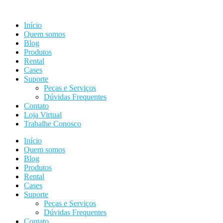
Ir
para
Início
o
Quem somos
conteúdo
Blog
Produtos
Rental
Cases
Suporte
Peças e Serviços
Dúvidas Frequentes
Contato
Loja Virtual
Trabalhe Conosco
Início
Quem somos
Blog
Produtos
Rental
Cases
Suporte
Peças e Serviços
Dúvidas Frequentes
Contato