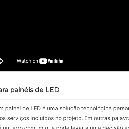
ara painéis de LED
m painel de LED é uma solução tecnológica person
 os serviços incluídos no projeto. Em outras pala
é um erro comum que pode levar a uma decisão e