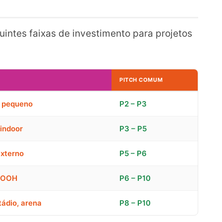
uintes faixas de investimento para projetos
PITCH COMUM
V pequeno
P2 – P3
 indoor
P3 – P5
externo
P5 – P6
 DOOH
P6 – P10
tádio, arena
P8 – P10