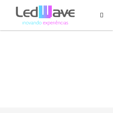
Painel de
LED para
papelaria