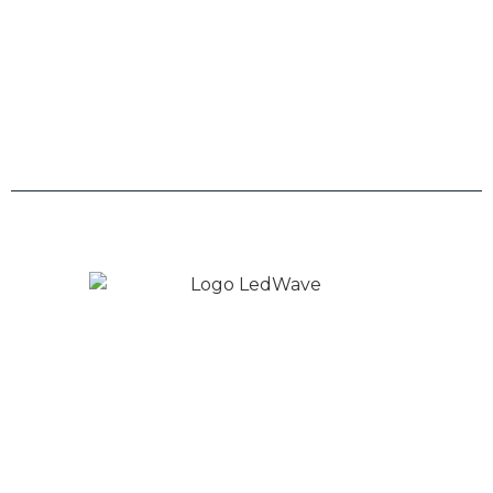
Links
Trabalhe Conosco
Políticas de Privacidade
Copyright © 2026 LedWave - Todos os direitos
Reservados