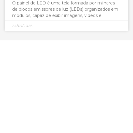
O painel de LED é uma tela formada por milhares
de diodos emissores de luz (LEDs) organizados em
módulos, capaz de exibir imagens, vídeos e
24/07/2026
São Paulo - SP
Av. Nove de Julho, 3624 - Jardim Paulista, São
Paulo - SP, CEP: 01406-000
0800 943 7800
Goiânia - GO
Avenida Vereador José Monteiro, 1390, Setor