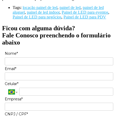
Tags:
locação painel de led
,
painel de led
,
painel de led
aluguel
,
painel de led indoor
,
Painel de LED para eventos
,
Painel de LED para negócios
,
Painel de LED para PDV
Ficou com alguma dúvida?
Fale Conosco preenchendo o formulário
abaixo
Nome*
Email*
Celular*
Empresa*
CNPJ / CPF*