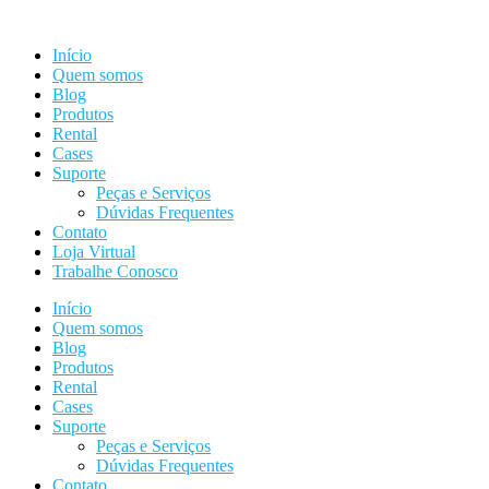
Ir
para
Início
o
Quem somos
conteúdo
Blog
Produtos
Rental
Cases
Suporte
Peças e Serviços
Dúvidas Frequentes
Contato
Loja Virtual
Trabalhe Conosco
Início
Quem somos
Blog
Produtos
Rental
Cases
Suporte
Peças e Serviços
Dúvidas Frequentes
Contato