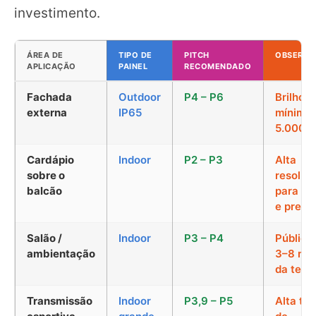
investimento.
ÁREA DE
TIPO DE
PITCH
OBSERVA
APLICAÇÃO
PAINEL
RECOMENDADO
Fachada
Outdoor
P4 – P6
Brilho
externa
IP65
mínimo 
5.000 n
Cardápio
Indoor
P2 – P3
Alta
sobre o
resoluç
balcão
para te
e preço
Salão /
Indoor
P3 – P4
Público
ambientação
3–8 me
da tela
Transmissão
Indoor
P3,9 – P5
Alta ta