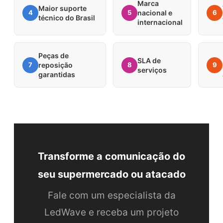
Marca
Maior suporte
4
5
nacional e
6
técnico do Brasil
internacional
Peças de
SLA de
7
reposição
8
9
serviços
garantidas
Transforme a comunicação do
seu supermercado ou atacado
Fale com um especialista da
LedWave e receba um projeto