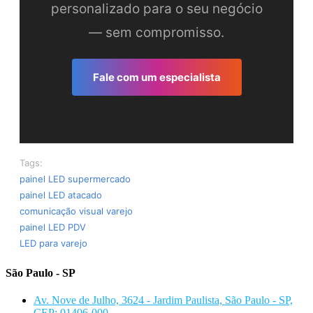
personalizado para o seu negócio
— sem compromisso.
Fale com um especialista
Tags:
painel LED supermercado
painel LED atacado
comunicação visual varejo
painel LED PDV
LED para varejo
São Paulo - SP
Av. Nove de Julho, 3624 - Jardim Paulista, São Paulo - SP,
CEP: 01406-000