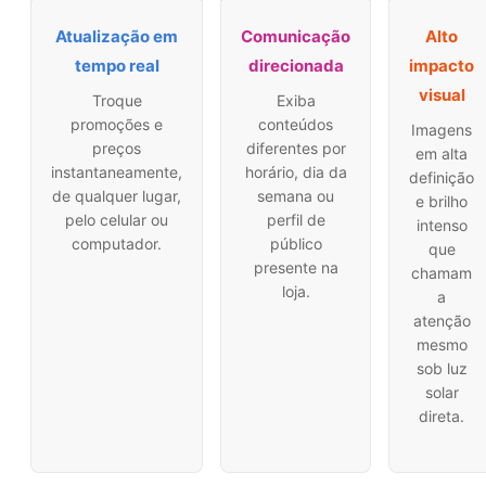
Atualização em
Comunicação
Alto
tempo real
direcionada
impacto
visual
Troque
Exiba
promoções e
conteúdos
Imagens
preços
diferentes por
em alta
instantaneamente,
horário, dia da
definição
de qualquer lugar,
semana ou
e brilho
pelo celular ou
perfil de
intenso
computador.
público
que
presente na
chamam
loja.
a
atenção
mesmo
sob luz
solar
direta.