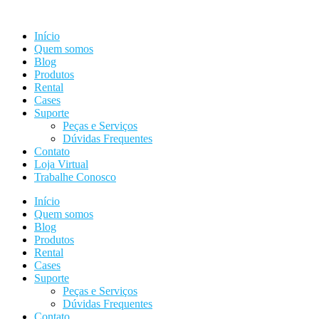
Ir
para
Início
o
Quem somos
conteúdo
Blog
Produtos
Rental
Cases
Suporte
Peças e Serviços
Dúvidas Frequentes
Contato
Loja Virtual
Trabalhe Conosco
Início
Quem somos
Blog
Produtos
Rental
Cases
Suporte
Peças e Serviços
Dúvidas Frequentes
Contato