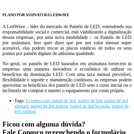
PLANO POR ASSINATURA LEDWAVE
A LedWave – líder do mercado de Painéis de LED, entendendo sua
responsabilidade social e comercial, está viabilizando a digitalização
dessas empresas, por uma nova modalidade – os Painéis de LED
por assinatura. Isso quer dizer que por um valor mensal super
acessível, elas podem trocar as placas estáticas de todos os seus
pontos por painéis digitais de altíssima qualidade.
No geral, os painéis de LED baseados em assinatura fornecem às
empresas uma maneira inovadora e econômica de utilizar os
benefícios da iluminação LED. Com uma taxa mensal previsível,
flexibilidade e suporte e manutenção contínuos, as empresas podem
aproveitar os benefícios dos painéis de LED sem o custo inicial ou o
incômodo de comprar e manter o equipamento por conta própria.
Tags:
Eventos com painel de led
,
painel de led
,
painel de led
aluguel
,
painel de led indoor
,
painel de led locação
,
painel de
led outdoor
Ficou com alguma dúvida?
Fale Conosco preenchendo o formulário