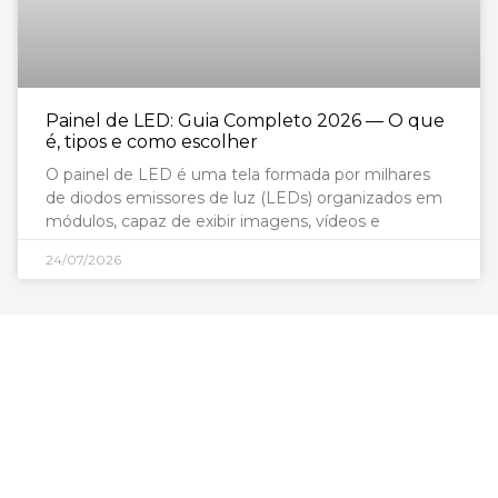
Painel de LED: Guia Completo 2026 — O que
é, tipos e como escolher
O painel de LED é uma tela formada por milhares
de diodos emissores de luz (LEDs) organizados em
módulos, capaz de exibir imagens, vídeos e
24/07/2026
São Paulo - SP
Av. Nove de Julho, 3624 - Jardim Paulista, São
Paulo - SP, CEP: 01406-000