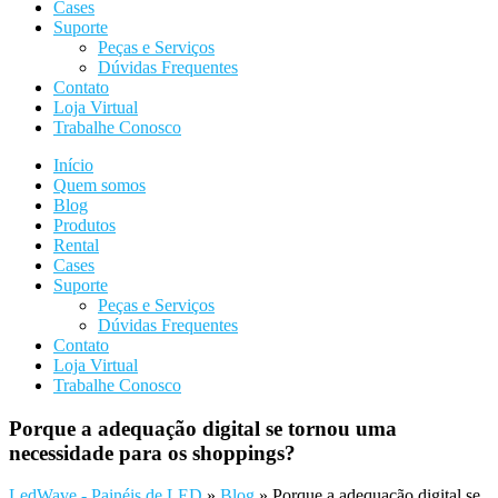
Cases
Suporte
Peças e Serviços
Dúvidas Frequentes
Contato
Loja Virtual
Trabalhe Conosco
Início
Quem somos
Blog
Produtos
Rental
Cases
Suporte
Peças e Serviços
Dúvidas Frequentes
Contato
Loja Virtual
Trabalhe Conosco
Porque a adequação digital se tornou uma
necessidade para os shoppings?
LedWave - Painéis de LED
»
Blog
»
Porque a adequação digital se