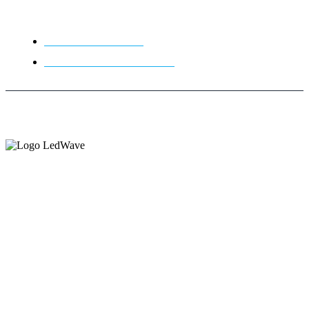
Links
Trabalhe Conosco
Políticas de Privacidade
Copyright © 2026 LedWave - Todos os direitos
Reservados