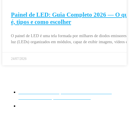
Painel de LED: Guia Completo 2026 — O qu
é, tipos e como escolher
O painel de LED é uma tela formada por milhares de diodos emissores 
luz (LEDs) organizados em módulos, capaz de exibir imagens, vídeos e
24/07/2026
São Paulo - SP
Av. Nove de Julho, 3624 - Jardim Paulista,
São Paulo - SP, CEP: 01406-000
0800 943 7800