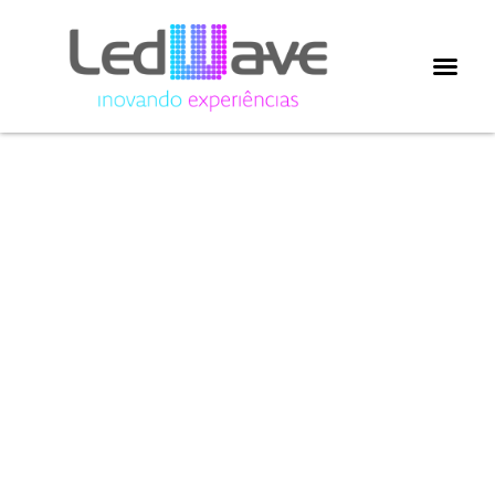
Potencialize
a
produtividad
e a