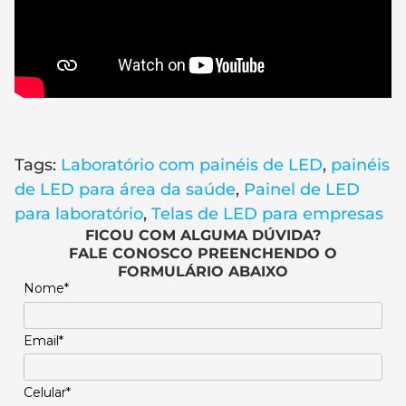
Tags:
Laboratório com painéis de LED
,
painéis
de LED para área da saúde
,
Painel de LED
para laboratório
,
Telas de LED para empresas
FICOU COM ALGUMA DÚVIDA?
FALE CONOSCO PREENCHENDO O
FORMULÁRIO ABAIXO
Nome*
Email*
Celular*