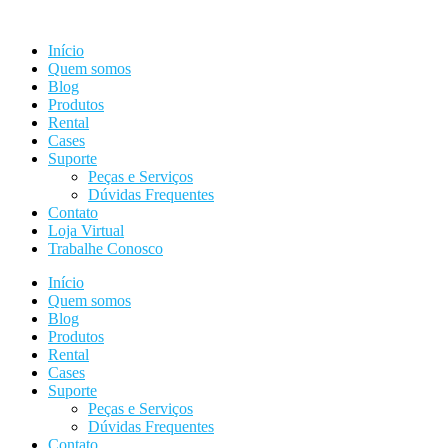
Ir
para
Início
o
Quem somos
conteúdo
Blog
Produtos
Rental
Cases
Suporte
Peças e Serviços
Dúvidas Frequentes
Contato
Loja Virtual
Trabalhe Conosco
Início
Quem somos
Blog
Produtos
Rental
Cases
Suporte
Peças e Serviços
Dúvidas Frequentes
Contato