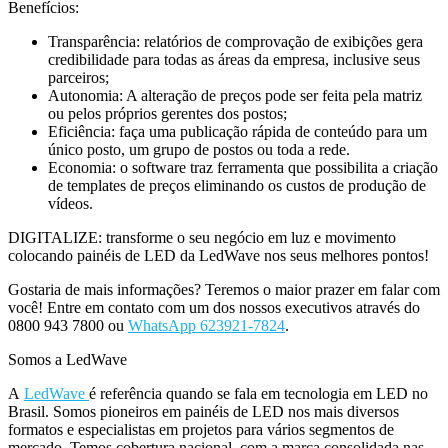
Benefícios:
Transparência: relatórios de comprovação de exibições gera
credibilidade para todas as áreas da empresa, inclusive seus
parceiros;
Autonomia: A alteração de preços pode ser feita pela matriz
ou pelos próprios gerentes dos postos;
Eficiência: faça uma publicação rápida de conteúdo para um
único posto, um grupo de postos ou toda a rede.
Economia: o software traz ferramenta que possibilita a criação
de templates de preços eliminando os custos de produção de
vídeos.
DIGITALIZE: transforme o seu negócio em luz e movimento
colocando painéis de LED da LedWave nos seus melhores pontos!
Gostaria de mais informações? Teremos o maior prazer em falar com
você! Entre em contato com um dos nossos executivos através do
0800 943 7800 ou
WhatsApp 623921-7824
.
Somos a LedWave
A
LedWave
é referência quando se fala em tecnologia em LED no
Brasil. Somos pioneiros em painéis de LED nos mais diversos
formatos e especialistas em projetos para vários segmentos de
mercado. Temos cobertura nacional, com a marca consolidada nas