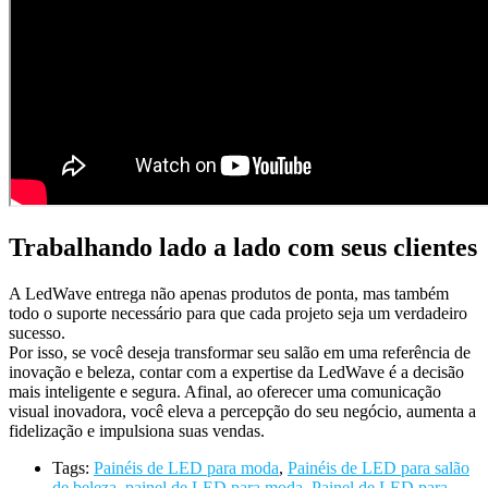
Trabalhando lado a lado com seus clientes
A LedWave entrega não apenas produtos de ponta, mas também
todo o suporte necessário para que cada projeto seja um verdadeiro
sucesso.
Por isso, se você deseja transformar seu salão em uma referência de
inovação e beleza, contar com a expertise da LedWave é a decisão
mais inteligente e segura. Afinal, ao oferecer uma comunicação
visual inovadora, você eleva a percepção do seu negócio, aumenta a
fidelização e impulsiona suas vendas.
Tags:
Painéis de LED para moda
,
Painéis de LED para salão
de beleza
,
painel de LED para moda
,
Painel de LED para