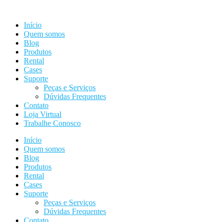
Ir
para
Início
o
Quem somos
conteúdo
Blog
Produtos
Rental
Cases
Suporte
Peças e Serviços
Dúvidas Frequentes
Contato
Loja Virtual
Trabalhe Conosco
Início
Quem somos
Blog
Produtos
Rental
Cases
Suporte
Peças e Serviços
Dúvidas Frequentes
Contato