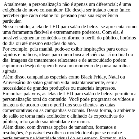
Atualmente, a personalização não é apenas um diferencial; é uma
exigência do novo consumidor. Ele deseja ser tratado como único,
perceber que cada detalhe foi pensado para sua experiência
particular.
Nesse sentido, a tela de LED para salão de beleza se apresenta como
uma ferramenta flexível e extremamente poderosa. Com ela, é
possível segmentar conteúdos conforme o perfil do público, horários
do dia ou até mesmo estações do ano.
Por exemplo, pela manhã, pode-se exibir inspirações para cortes
rápidos e práticos, ideais para quem busca eficiência. Já no final do
dia, imagens de tratamentos relaxantes e de autocuidado podem
capturar o desejo de quem busca um momento de pausa na rotina
agitada.
Além disso, campanhas especiais como Black Friday, Natal ou
Aniversário do salão ganham vida instantaneamente, sem a
necessidade de grandes produções ou materiais impressos.
Em outras palavras, as telas de LED para salão de beleza permitem a
personalização total do conteúdo. Você pode programar os vídeos e
imagens de acordo com o perfil dos seus clientes, as datas
comemorativas ou as campanhas sazonais. Dessa forma, o ambiente
do salão se torna mais acolhedor e alinhado às expectativas do
público, reforçando sua identidade de marca.
Além disso, com diversas opções de tamanhos, formatos e
resoluções, é possível escolher o modelo ideal que se encaixe
perfeitamente na identidade visual do seu espaço. Portanto, não