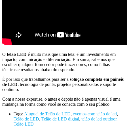
O
telão LED
é muito mais que uma tela: é um investimento em
impacto, comunicação e diferenciação. Em suma, sabemos que
escolher qualquer fornecedor pode trazer dores, como falhas
técnicas e resultados abaixo do esperado.
É por isso que trabalhamos para ser a
solução completa em painéis
de LED
: tecnologia de ponta, projetos personalizados e suporte
contínuo.
Com a nossa expertise, o antes e depois não é apenas visual é uma
mudança na forma como você se conecta com o seu público.
Tags:
Aluguel de Telão de LED
,
eventos com telão de led
,
Telão de LED
,
Telão de LED digital
,
telão de led outdoor
,
Telão LED