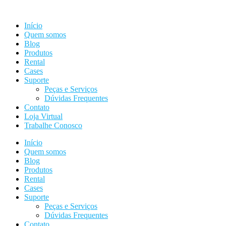
Ir
para
Início
o
Quem somos
conteúdo
Blog
Produtos
Rental
Cases
Suporte
Peças e Serviços
Dúvidas Frequentes
Contato
Loja Virtual
Trabalhe Conosco
Início
Quem somos
Blog
Produtos
Rental
Cases
Suporte
Peças e Serviços
Dúvidas Frequentes
Contato