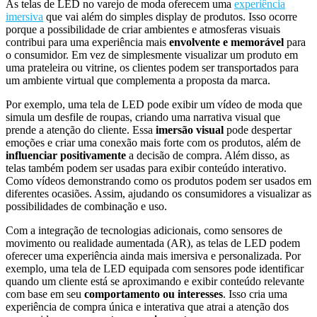
As
telas de LED no varejo de moda
oferecem uma
experiência
imersiva
que vai além do simples display de produtos.
Isso ocorre
porque
a possibilidade de criar ambientes e atmosferas visuais
contribui para uma experiência mais
envolvente e memorável
para
o consumidor.
Em vez de
simplesmente visualizar um produto em
uma prateleira ou vitrine, os clientes podem ser transportados para
um ambiente virtual que complementa a proposta da marca.
Por exemplo
, uma tela de LED pode exibir um vídeo de moda que
simula um desfile de roupas, criando uma narrativa visual que
prende a atenção do cliente. Essa
imersão visual
pode despertar
emoções e criar uma conexão mais forte com os produtos, além de
influenciar positivamente
a decisão de compra.
Além disso
, as
telas também podem ser usadas para exibir conteúdo interativo.
Como vídeos demonstrando como os produtos podem ser usados em
diferentes ocasiões. Assim, ajudando os consumidores a visualizar as
possibilidades de combinação e uso.
Com a integração de tecnologias adicionais, como sensores de
movimento ou realidade aumentada (AR), as telas de LED podem
oferecer uma experiência ainda mais imersiva e personalizada.
Por
exemplo
, uma tela de LED equipada com sensores pode identificar
quando um cliente está se aproximando e exibir conteúdo relevante
com base em seu
comportamento ou interesses
.
Isso cria
uma
experiência de compra única e interativa que atrai a atenção dos