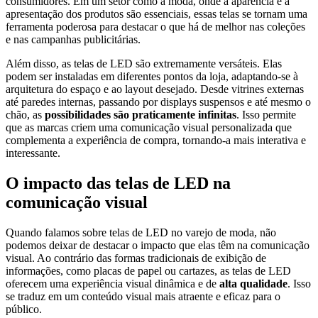
consumidores. Em um setor como a moda, onde a aparência e a
apresentação dos produtos são essenciais, essas telas se tornam uma
ferramenta poderosa para destacar o que há de melhor nas coleções
e nas campanhas publicitárias.
Além disso
, as telas de LED são extremamente versáteis. Elas
podem ser instaladas em diferentes pontos da loja, adaptando-se à
arquitetura do espaço e ao layout desejado. Desde vitrines externas
até paredes internas, passando por displays suspensos e até mesmo o
chão, as
possibilidades são praticamente infinitas
.
Isso permite
que
as marcas criem uma comunicação visual personalizada que
complementa a experiência de compra, tornando-a mais interativa e
interessante.
O impacto das telas de LED na
comunicação visual
Quando falamos sobre
telas de LED no varejo de moda
, não
podemos deixar de destacar o impacto que elas têm na comunicação
visual.
Ao contrário
das formas tradicionais de exibição de
informações, como placas de papel ou cartazes, as telas de LED
oferecem uma experiência visual dinâmica e de
alta qualidade
.
Isso
se traduz em
um conteúdo visual mais atraente e eficaz para o
público.