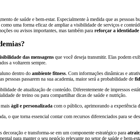
ento de saúde e bem-estar. Especialmente à medida que as pessoas bu
como uma forma eficaz de ampliar a visibilidade de serviços e conte
romoções ou avisos importantes, mas também para
reforçar a identidade 
ademias?
isibilidade das mensagens
que você deseja transmitir. Elas podem exib
ados a voltarem sempre.
 aluno dentro do
ambiente fitness
. Com informações dinâmicas e atrativ
 as pessoas passarem na sua academia, maior será a probabilidade de
fid
xibilidade de atualização de conteúdo. Diferentemente de impressos es
idade de treino ou para compartilhar dicas de saúde e nutrição.
 mais
ágil e personalizada
com o público, aprimorando a experiência d
ada, o que torna essencial contar com recursos diferenciados para se d
les decoração e transforma-se em um componente estratégico para
atrair
tal para manter o seu negócio relevante no setor de saúde e bem-esta