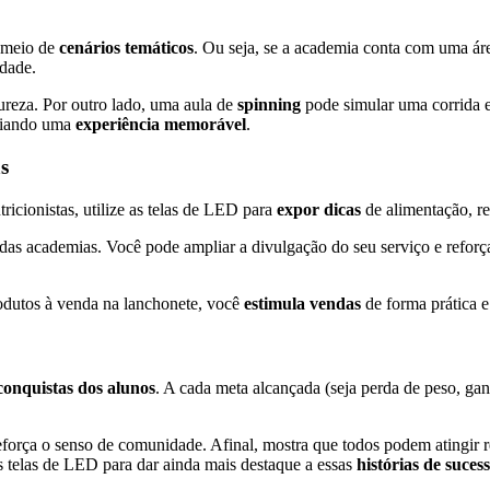
r meio de
cenários temáticos
. Ou seja, se a academia conta com uma área
dade.
ureza. Por outro lado, uma aula de
spinning
pode simular uma corrida 
criando uma
experiência memorável
.
s
icionistas, utilize as telas de LED para
expor dicas
de alimentação, re
a das academias. Você pode ampliar a divulgação do seu serviço e refor
rodutos à venda na lanchonete, você
estimula vendas
de forma prática e
conquistas dos alunos
. A cada meta alcançada (seja perda de peso, g
força o senso de comunidade. Afinal, mostra que todos podem atingir 
 telas de LED para dar ainda mais destaque a essas
histórias de suces