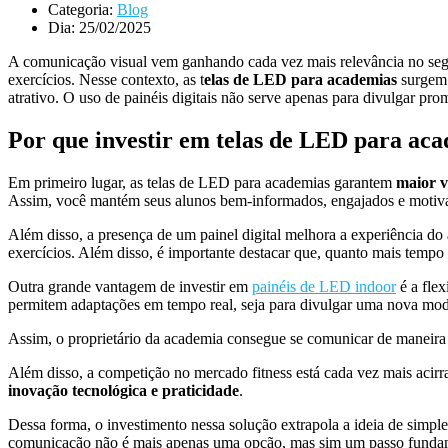
Categoria:
Blog
Dia:
25/02/2025
A comunicação visual vem ganhando cada vez mais relevância no segm
exercícios. Nesse contexto, as t
elas de LED para academias
surgem 
atrativo. O uso de painéis digitais não serve apenas para divulgar p
Por que investir em telas de LED para ac
Em primeiro lugar, as telas de LED para academias garantem
maior v
Assim, você mantém seus alunos bem-informados, engajados e motiv
Além disso, a presença de um painel digital melhora a experiência do
exercícios. Além disso, é importante destacar que, quanto mais tempo
Outra grande vantagem de investir em
painéis de LED indoor
é a fle
permitem adaptações em tempo real, seja para divulgar uma nova modal
Assim, o proprietário da academia consegue se comunicar de maneira
Além disso, a competição no mercado fitness está cada vez mais acirr
inovação tecnológica e praticidade
.
Dessa forma, o investimento nessa solução extrapola a ideia de simp
comunicação não é mais apenas uma opção, mas sim um passo fundamen