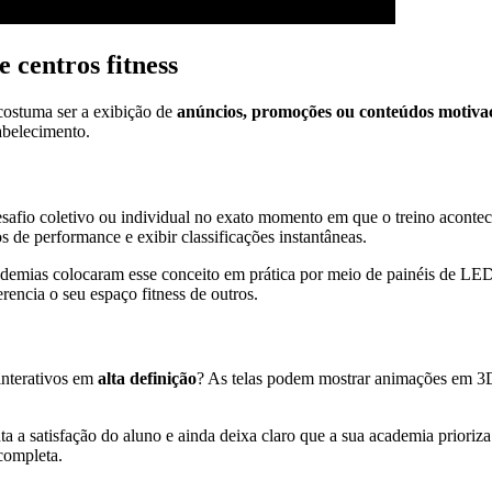
 centros fitness
costuma ser a exibição de
anúncios, promoções ou conteúdos motivac
abelecimento.
afio coletivo ou individual no exato momento em que o treino acontec
s de performance e exibir classificações instantâneas.
cademias colocaram esse conceito em prática por meio de painéis de 
rencia o seu espaço fitness de outros.
 interativos em
alta definição
? As telas podem mostrar animações em 3D 
ta a satisfação do aluno e ainda deixa claro que a sua academia prioriz
completa.