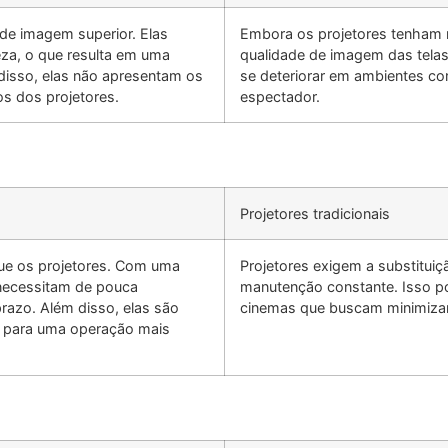
de imagem superior. Elas
Embora os projetores tenham m
eza, o que resulta em uma
qualidade de imagem das telas
 disso, elas não apresentam os
se deteriorar em ambientes co
os dos projetores.
espectador.
Projetores tradicionais
que os projetores. Com uma
Projetores exigem a substituiç
 necessitam de pouca
manutenção constante. Isso pod
azo. Além disso, elas são
cinemas que buscam minimizar
o para uma operação mais