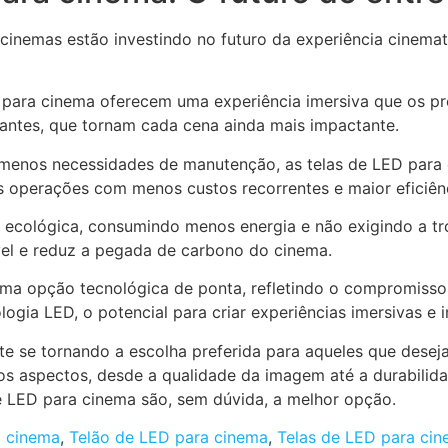
e cinemas estão investindo no futuro da experiência cinemato
 para cinema
oferecem uma experiência imersiva que os pro
rantes, que tornam cada cena ainda mais impactante.
 menos necessidades de manutenção, as
telas de LED para
 operações com menos custos recorrentes e maior eficiênc
ecológica, consumindo menos energia e não exigindo a t
ável e reduz a pegada de carbono do cinema.
ma opção tecnológica de ponta, refletindo o compromisso
gia LED, o potencial para criar experiências imersivas e i
e se tornando a escolha preferida para aqueles que desej
rios aspectos, desde a qualidade da imagem até a durabili
e LED para cinema
são, sem dúvida, a melhor opção.
a cinema
,
Telão de LED para cinema
,
Telas de LED para ci