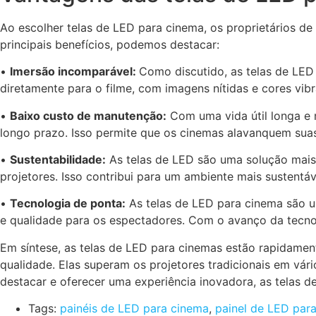
Ao escolher
telas de LED para cinema
, os proprietários d
principais benefícios, podemos destacar:
•
Imersão incomparável
:
Como discutido, as
telas de LED
diretamente para o filme, com imagens nítidas e cores vib
•
Baixo custo de manutenção
:
Com uma vida útil longa e
longo prazo. Isso permite que os cinemas alavanquem suas
•
Sustentabilidade
:
As
telas de LED
são uma solução mais 
projetores. Isso contribui para um ambiente mais sustent
•
Tecnologia de ponta
:
As
telas de LED para cinema
são u
e qualidade para os espectadores. Com o avanço da tecnolo
Em síntese, as
telas de LED para cinemas
estão rapidament
qualidade. Elas superam os projetores tradicionais em vá
destacar e oferecer uma experiência inovadora, as
telas d
Tags:
painéis de LED para cinema
,
painel de LED par