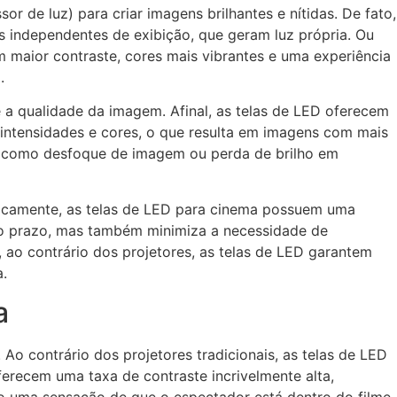
or de luz) para criar imagens brilhantes e nítidas. De fato,
s independentes de exibição, que geram luz própria. Ou
m maior contraste, cores mais vibrantes e uma experiência
.
 a qualidade da imagem. Afinal, as
telas de LED
oferecem
 intensidades e cores, o que resulta em imagens com mais
, como desfoque de imagem ou perda de brilho em
icamente, as
telas de LED para cinema
possuem uma
ongo prazo, mas também minimiza a necessidade de
 ao contrário dos projetores, as
telas de LED
garantem
a.
a
Ao contrário dos projetores tradicionais, as
telas de LED
erecem uma taxa de contraste incrivelmente alta,
do uma sensação de que o espectador está dentro do filme.