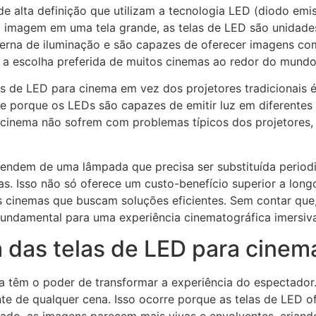
e alta definição que utilizam a tecnologia LED (diodo emiss
ma imagem em uma tela grande, as telas de LED são unidade
xterna de iluminação e são capazes de oferecer imagens co
o a escolha preferida de muitos cinemas ao redor do mundo
as de LED para cinema
em vez dos projetores tradicionais é
e porque os LEDs são capazes de emitir luz em diferentes
 cinema
não sofrem com problemas típicos dos projetores
endem de uma lâmpada que precisa ser substituída period
oras. Isso não só oferece um custo-benefício superior a l
 cinemas que buscam soluções eficientes. Sem contar que,
 fundamental para uma experiência cinematográfica imersiv
a das telas de LED para cinem
a
têm o poder de transformar a experiência do espectador. 
te de qualquer cena. Isso ocorre porque as
telas de LED
of
tado, as imagens parecem mais vivas e envolventes, crian