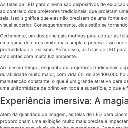
As
telas de LED para cinema
são dispositivos de exibição d
ao contrário dos projetores tradicionais, que projetam u
seja, isso significa que elas não precisam de uma fonte e
visual superior. Consequentemente, elas estão se tornand
Certamente, um dos principais motivos para adotar as
tel
uma gama de cores muito mais ampla e precisa. Isso ocorr
profundidade e realismo. Além disso, as
telas de LED para
ambientes com muita luz ambiente.
Ao mesmo tempo, enquanto os projetores tradicionais dep
durabilidade muito maior, com vida útil de até 100.000 h
manutenção constante, o que é um grande atrativo para os
uma uniformidade de brilho em toda a superfície, o que é
Experiência imersiva: A magi
Além da qualidade de imagem, as
telas de LED para cinem
proporcionam
uma exibição muito mais precisa e impactan
juntamente com níveis de brilho excepcionais. Como resul