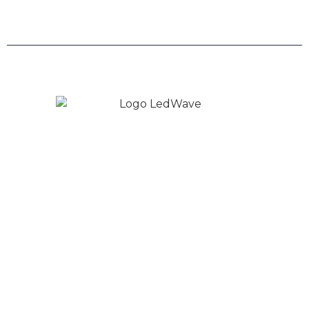
Políticas de Privacidade
Copyright © 2026 LedWave - Todos os direitos
Reservados