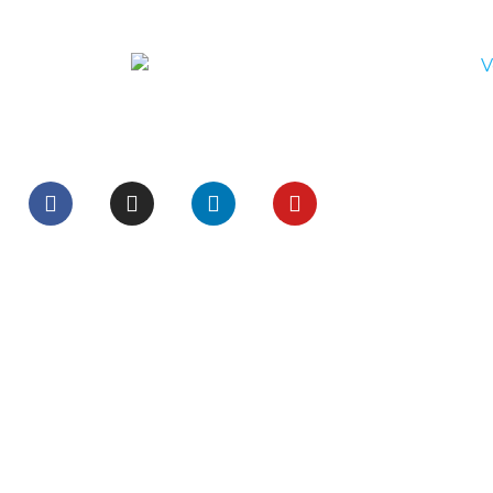
Social
Telefone
0800 943 7800
Links
Trabalhe Conosco