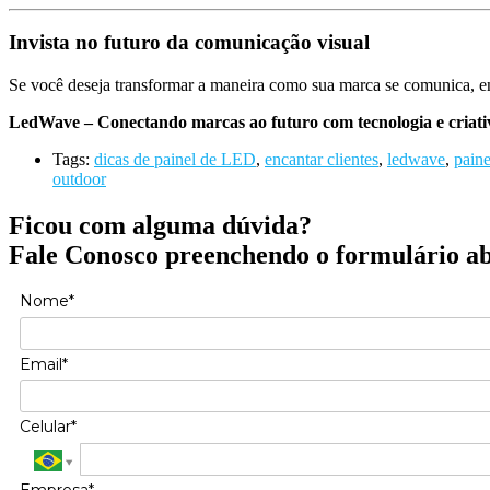
Invista no futuro da comunicação visual
Se você deseja transformar a maneira como sua marca se comunica, 
LedWave – Conectando marcas ao futuro com tecnologia e criati
Tags:
dicas de painel de LED
,
encantar clientes
,
ledwave
,
paine
outdoor
Ficou com alguma dúvida?
Fale Conosco preenchendo o formulário a
Nome*
Email*
Celular*
Empresa*