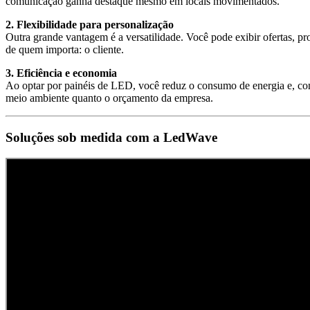
comunicação ganha destaque mesmo em locais movimentados.
2. Flexibilidade para personalização
Outra grande vantagem é a versatilidade. Você pode exibir ofertas, p
de quem importa: o cliente.
3. Eficiência e economia
Ao optar por painéis de LED, você reduz o consumo de energia e, conse
meio ambiente quanto o orçamento da empresa.
Soluções sob medida com a LedWave