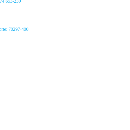
 74.653-230
rte: 70297-400