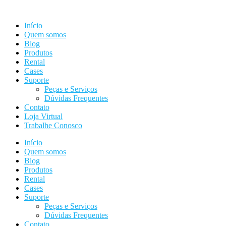
Ir
para
Início
o
Quem somos
conteúdo
Blog
Produtos
Rental
Cases
Suporte
Peças e Serviços
Dúvidas Frequentes
Contato
Loja Virtual
Trabalhe Conosco
Início
Quem somos
Blog
Produtos
Rental
Cases
Suporte
Peças e Serviços
Dúvidas Frequentes
Contato