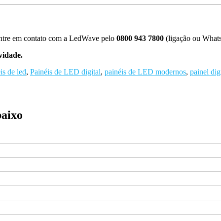
entre em contato com a LedWave pelo
0800 943 7800
(ligação ou Whats
vidade.
is de led
,
Painéis de LED digital
,
painéis de LED modernos
,
painel dig
baixo