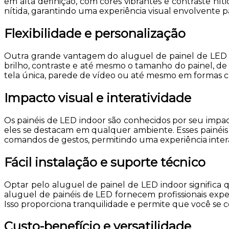
em alta definição, com cores vibrantes e contraste n
nítida, garantindo uma experiência visual envolvente pa
Flexibilidade e personalização
Outra grande vantagem do aluguel de painel de LED ind
brilho, contraste e até mesmo o tamanho do painel, de
tela única, parede de vídeo ou até mesmo em formas cri
Impacto visual e interatividade
Os painéis de LED indoor são conhecidos por seu impa
eles se destacam em qualquer ambiente. Esses painéis 
comandos de gestos, permitindo uma experiência intera
Fácil instalação e suporte técnico
Optar pelo aluguel de painel de LED indoor significa
aluguel de painéis de LED fornecem profissionais ex
Isso proporciona tranquilidade e permite que você s
Custo-benefício e versatilidade