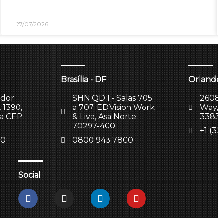
27/07/2026
Brasília - DF
Orlando
ador
SHN QD.1 - Salas 705
2608
 1390,
a 707. ED.Vision Work
Way,
la CEP:
& Live, Asa Norte:
338
70297-400
+1 (
00
0800 943 7800
Social