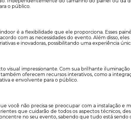
ítido. Independentemente do tamanho do painel ou da di
ra o público.
oor é a flexibilidade que ele proporciona. Esses painéi
 acordo com as necessidades do evento. Além disso, el
ativas e inovadoras, possibilitando uma experiência úni
cto visual impressionante. Com sua brilhante iluminaç
também oferecem recursos interativos, como a integraç
tiva e envolvente para o público.
 que você não precisa se preocupar com a instalação 
perientes que cuidarão de todos os aspectos técnicos
e concentre no seu evento, sabendo que tudo está send