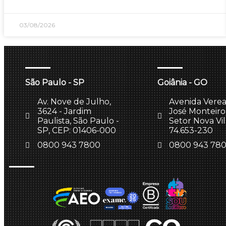
03/08/2026
São Paulo - SP
Goiânia - GO
Av. Nove de Julho,
Avenida Vere
3624 - Jardim
José Monteiro,
Paulista, São Paulo -
Setor Nova Vi
SP, CEP: 01406-000
74.653-230
0800 943 7800
0800 943 78