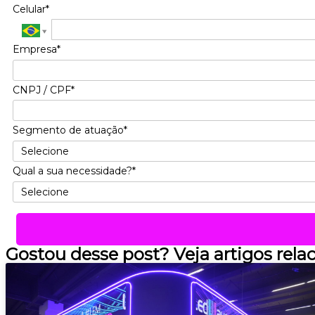
Celular*
Empresa*
CNPJ / CPF*
Segmento de atuação*
Qual a sua necessidade?*
Gostou desse post? Veja artigos rela