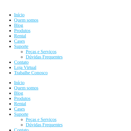
Ir
para
Início
o
Quem somos
conteúdo
Blog
Produtos
Rental
Cases
Suporte
Peças e Serviços
Dúvidas Frequentes
Contato
Loja Virtual
Trabalhe Conosco
Início
Quem somos
Blog
Produtos
Rental
Cases
Suporte
Peças e Serviços
Dúvidas Frequentes
Contato