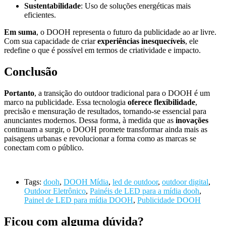
Sustentabilidade
: Uso de soluções energéticas mais
eficientes.
Em suma
, o DOOH representa o futuro da publicidade ao ar livre.
Com sua capacidade de criar
experiências inesquecíveis
, ele
redefine o que é possível em termos de criatividade e impacto.
Conclusão
Portanto
, a transição do outdoor tradicional para o DOOH é um
marco na publicidade. Essa tecnologia
oferece flexibilidade
,
precisão e mensuração de resultados, tornando-se essencial para
anunciantes modernos. Dessa forma, à medida que as
inovações
continuam a surgir, o DOOH promete transformar ainda mais as
paisagens urbanas e revolucionar a forma como as marcas se
conectam com o público.
Tags:
dooh
,
DOOH Mídia
,
led de outdoor
,
outdoor digital
,
Outdoor Eletrônico
,
Painéis de LED para a mídia dooh
,
Painel de LED para mídia DOOH
,
Publicidade DOOH
Ficou com alguma dúvida?