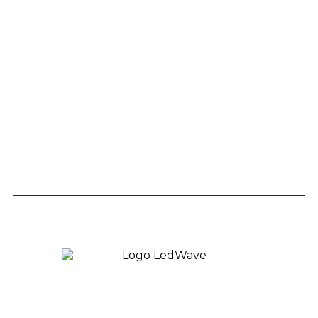
Telefone
0800 943 7800
Links
Trabalhe Conosco
Políticas de Privacidade
Copyright © 2026 LedWave - Todos os direitos
Reservados