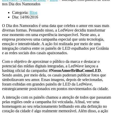
nos Dia dos Namorados
Categoria:
Blog
Dia:
14/06/2016
O Dia dos Namorados é uma data que celebra o amor em suas mais
diversas formas. Pensando nisso, a LedWave decidiu transformar
esse momento em uma experiência inesquecível. Neste ano, a
empresa promoveu uma campanha especial que uniu tecnologia,
emoção e interatividade. A ação foi realizada por meio de uma
integração criativa entre os painéis de LED espalhados por Goiânia
e as redes sociais dos casais apaixonados.
Com o objetivo de aproximar o público da marca e destacar o
potencial das mídias digitais integradas, a LedWave lançou a
hashtag oficial da campanha:
#NossoAmorBrilhaComoLED
.
Sendo assim, por meio dela, os casais puderam publicar fotos que
simbolizavam seu amor. Essas imagens, depois de selecionadas,
foram exibidas em grandes painéis de LED da LedWave,
estrategicamente posicionados em pontos movimentados da cidade.
A interação com os painéis chamou a atenção de todos que passaram
pelas regiões onde a campanha foi veiculada. Afinal, ver uma
homenagem ao seu relacionamento brilhando em alta definição no
coração da cidade é algo realmente memorável. Além disso, a ação