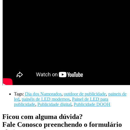
Tags:
Dia dos Namorados
,
outdoor de publicidade
,
paineis de
led
,
painéis de LED modernos
,
Painel de LED para
publicidade
,
Publicidade digital
,
Publicidade DOOH
Ficou com alguma dúvida?
Fale Conosco preenchendo o formulário