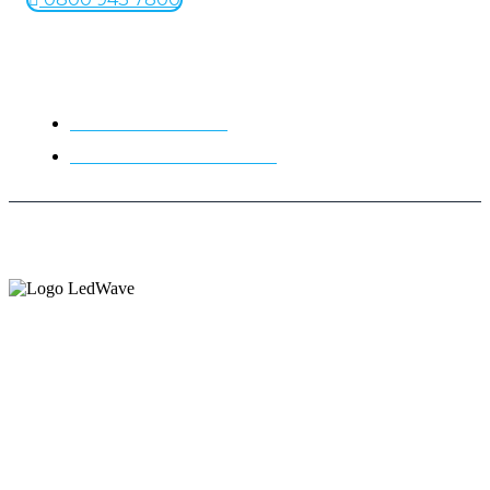
Links
Trabalhe Conosco
Políticas de Privacidade
Copyright © 2026 LedWave - Todos os direitos
Reservados