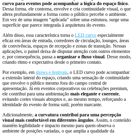
curvo para eventos pode acompanhar a lógica do espaço físico
.
Dessa forma, ele contorna, envolve e cria continuidade visual, o que
altera profundamente a forma como o público percebe o ambiente.
Em vez de uma imagem “aplicada” sobre uma estrutura, surge uma
superfície que parece integrada à arquitetura do evento.
Além disso, essa característica torna o
LED curvo
especialmente
eficaz em áreas de entrada, corredores de circulação, lounges, áreas
de convivência, espaços de recepção e zonas de transição. Nessas
aplicações, o painel deixa de disputar atenção com outros elementos
e, por consequência, passa a
organizar o fluxo visual
. Desse modo,
criando ritmo e expectativa desde o primeiro contato.
Por exemplo, em
shows e festivais
, o LED curvo pode acompanhar
a extensão lateral do espaço, criando uma sensação de continuidade
que envolve o público mesmo fora do campo central de
apresentação. Já em eventos corporativos ou celebrações premium,
ele contribui para uma ambientação
mais elegante e coerente
,
evitando cortes visuais abruptos e, ao mesmo tempo, reforçando a
identidade do evento de forma sutil, porém marcante.
Adicionalmente,
a curvatura contribui para uma percepção
visual mais confortável em diferentes ângulos
. Assim, o conteúdo
mantém legibilidade e impacto mesmo para quem observa o
ambiente de posições variadas, o que amplia a qualidade da