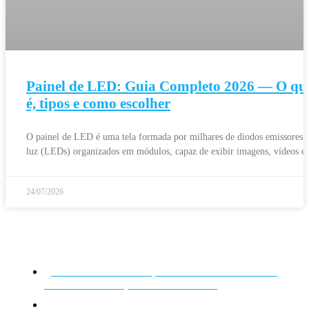
Painel de LED: Guia Completo 2026 — O qu
é, tipos e como escolher
O painel de LED é uma tela formada por milhares de diodos emissores 
luz (LEDs) organizados em módulos, capaz de exibir imagens, vídeos e
24/07/2026
São Paulo - SP
Av. Nove de Julho, 3624 - Jardim Paulista,
São Paulo - SP, CEP: 01406-000
0800 943 7800