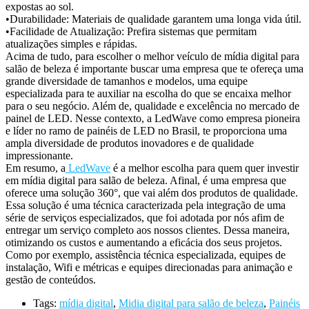
expostas ao sol.
•Durabilidade: Materiais de qualidade garantem uma longa vida útil.
•Facilidade de Atualização: Prefira sistemas que permitam
atualizações simples e rápidas.
Acima de tudo, para escolher o melhor veículo de mídia digital para
salão de beleza é importante buscar uma empresa que te ofereça uma
grande diversidade de tamanhos e modelos, uma equipe
especializada para te auxiliar na escolha do que se encaixa melhor
para o seu negócio. Além de, qualidade e excelência no mercado de
painel de LED. Nesse contexto, a LedWave como empresa pioneira
e líder no ramo de painéis de LED no Brasil, te proporciona uma
ampla diversidade de produtos inovadores e de qualidade
impressionante.
Em resumo, a
LedWave
é a melhor escolha para quem quer investir
em mídia digital para salão de beleza. Afinal, é uma empresa que
oferece uma solução 360°, que vai além dos produtos de qualidade.
Essa solução é uma técnica caracterizada pela integração de uma
série de serviços especializados, que foi adotada por nós afim de
entregar um serviço completo aos nossos clientes. Dessa maneira,
otimizando os custos e aumentando a eficácia dos seus projetos.
Como por exemplo, assistência técnica especializada, equipes de
instalação, Wifi e métricas e equipes direcionadas para animação e
gestão de conteúdos.
Tags:
mídia digital
,
Midia digital para salão de beleza
,
Painéis