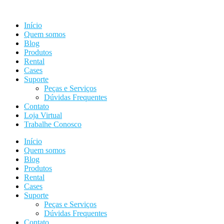
Ir
para
Início
o
Quem somos
conteúdo
Blog
Produtos
Rental
Cases
Suporte
Peças e Serviços
Dúvidas Frequentes
Contato
Loja Virtual
Trabalhe Conosco
Início
Quem somos
Blog
Produtos
Rental
Cases
Suporte
Peças e Serviços
Dúvidas Frequentes
Contato