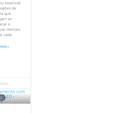
ou essencial
 salões de
za que
jam se
acar e
izar clientes.
l, cada
MAIS »
/2025
G