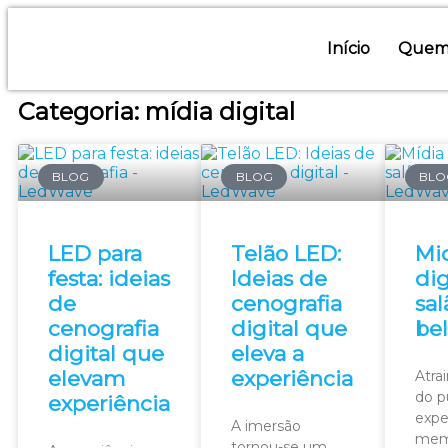
Início
Quem
Categoria: mídia digital
BLOG
BLOG
BLO
LED para
Telão LED:
Mi
festa: ideias
Ideias de
dig
de
cenografia
sal
cenografia
digital que
be
digital que
eleva a
elevam
experiência
Atra
do pú
experiência
expe
A imersão
memo
tornou-se um