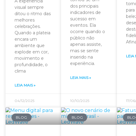
A experiência
torn
dos principais
visual sempre
para
indicadores de
ditou o ritmo das
bele
sucesso em
melhores
dese
eventos. Ela
celebrações.
dest
ocorre quando o
Quando a plateia
fidel
público não
encara um
Afina
apenas assiste,
ambiente que
mas se sente
explode em cor,
LEIA 
inserido na
movimento e
experiência.
profundidade, o
clima
LEIA MAIS »
LEIA MAIS »
04/12/2025
10/10/2025
17/06
BLOG
BLOG
BLO