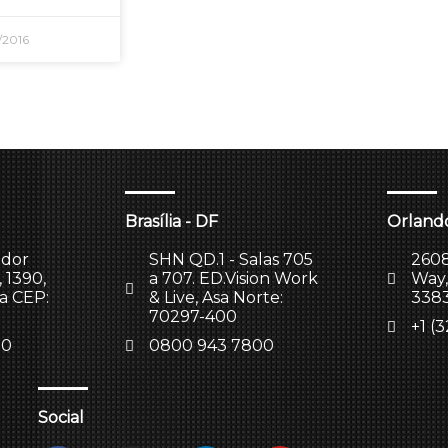
/2016
Brasília - DF
Orlando
ador
SHN QD.1 - Salas 705
2608
 1390,
a 707. ED.Vision Work
Way,
la CEP:
& Live, Asa Norte:
338
70297-400
+1 (
00
0800 943 7800
Social