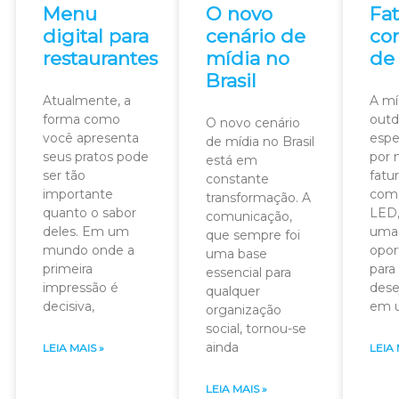
Menu
O novo
Fa
digital para
cenário de
co
restaurantes
mídia no
de
Brasil
Atualmente, a
A míd
forma como
outd
O novo cenário
você apresenta
espe
de mídia no Brasil
seus pratos pode
por 
está em
ser tão
fatu
constante
importante
com 
transformação. A
quanto o sabor
LED,
comunicação,
deles. Em um
uma
que sempre foi
mundo onde a
opor
uma base
primeira
para
essencial para
impressão é
desej
qualquer
decisiva,
em 
organização
social, tornou-se
ainda
LEIA MAIS »
LEIA 
LEIA MAIS »