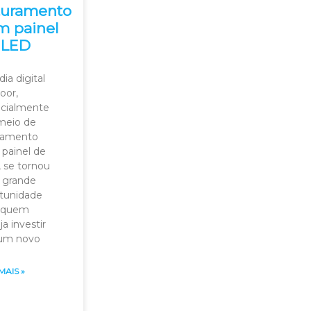
turamento
m painel
 LED
ia digital
oor,
cialmente
meio de
ramento
painel de
 se tornou
 grande
tunidade
 quem
a investir
um novo
MAIS »