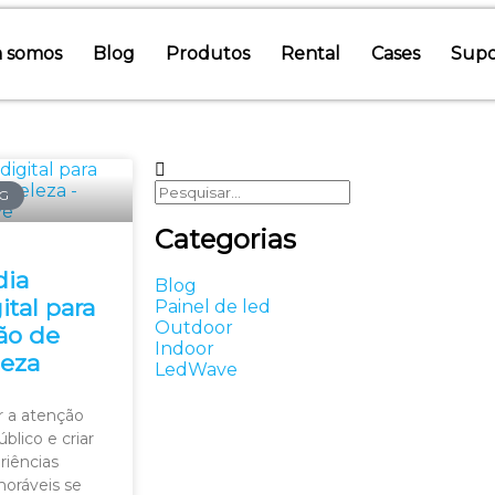
 somos
Blog
Produtos
Rental
Cases
Supo
G
Categorias
dia
Blog
ital para
Painel de led
Outdoor
ão de
Indoor
leza
LedWave
ir a atenção
blico e criar
riências
ráveis se