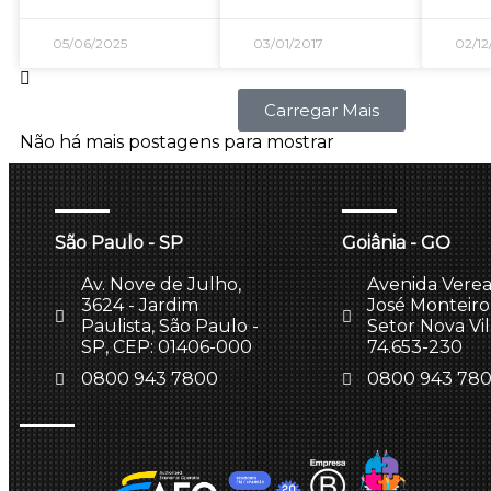
05/06/2025
03/01/2017
02/12
Carregar Mais
Não há mais postagens para mostrar
São Paulo - SP
Goiânia - GO
Av. Nove de Julho,
Avenida Vere
3624 - Jardim
José Monteiro,
Paulista, São Paulo -
Setor Nova Vi
SP, CEP: 01406-000
74.653-230
0800 943 7800
0800 943 78