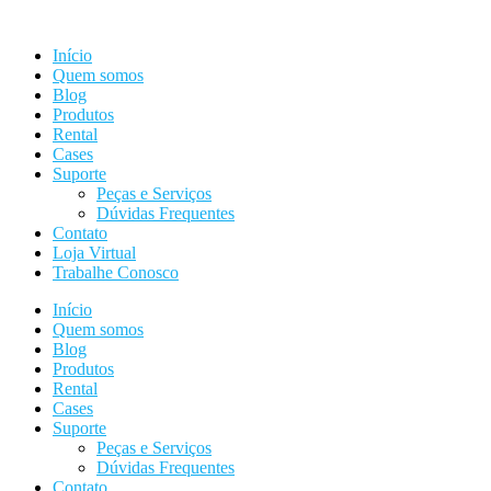
Ir
para
Início
o
Quem somos
conteúdo
Blog
Produtos
Rental
Cases
Suporte
Peças e Serviços
Dúvidas Frequentes
Contato
Loja Virtual
Trabalhe Conosco
Início
Quem somos
Blog
Produtos
Rental
Cases
Suporte
Peças e Serviços
Dúvidas Frequentes
Contato