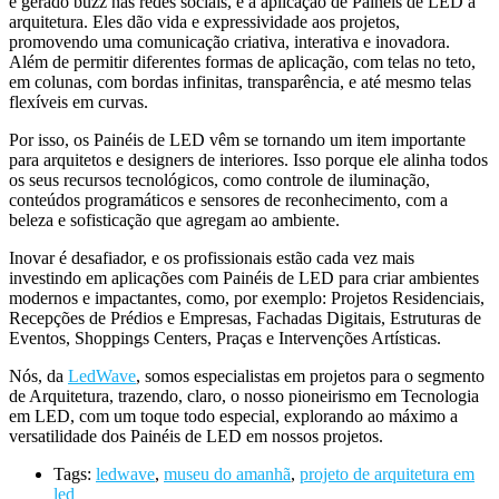
e gerado buzz nas redes sociais, é a aplicação de Painéis de LED a
arquitetura. Eles dão vida e expressividade aos projetos,
promovendo uma comunicação criativa, interativa e inovadora.
Além de permitir diferentes formas de aplicação, com telas no teto,
em colunas, com bordas infinitas, transparência, e até mesmo telas
flexíveis em curvas.
Por isso, os Painéis de LED vêm se tornando um item importante
para arquitetos e designers de interiores. Isso porque ele alinha todos
os seus recursos tecnológicos, como controle de iluminação,
conteúdos programáticos e sensores de reconhecimento, com a
beleza e sofisticação que agregam ao ambiente.
Inovar é desafiador, e os profissionais estão cada vez mais
investindo em aplicações com Painéis de LED para criar ambientes
modernos e impactantes, como, por exemplo: Projetos Residenciais,
Recepções de Prédios e Empresas, Fachadas Digitais, Estruturas de
Eventos, Shoppings Centers, Praças e Intervenções Artísticas.
Nós, da
LedWave
, somos especialistas em projetos para o segmento
de Arquitetura, trazendo, claro, o nosso pioneirismo em Tecnologia
em LED, com um toque todo especial, explorando ao máximo a
versatilidade dos Painéis de LED em nossos projetos.
Tags:
ledwave
,
museu do amanhã
,
projeto de arquitetura em
led