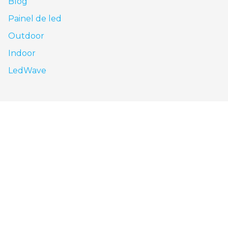
Blog
Painel de led
Outdoor
Indoor
LedWave
São Paulo - SP
Av. Nove de Julho, 3624 - Jardim Paulista, São
Paulo - SP, CEP: 01406-000
0800 943 7800
Goiânia - GO