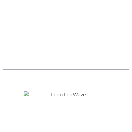
0800 943 7800
Links
Trabalhe Conosco
Políticas de Privacidade
Copyright © 2026 LedWave - Todos os direitos
Reservados