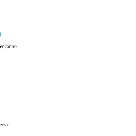
l
encontro
eos e