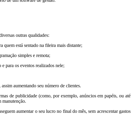
eio de um software de gestão.
iversas outras qualidades:
 quem está sentado na fileira mais distante;
gramação simples e remota;
e para os eventos realizados nele;
 assim aumentando seu número de clientes.
ormas de publicidade (como, por exemplo, anúncios em papéis, ou até
om manutenção.
nseguem aumentar o seu lucro no final do mês, sem acrescentar gastos