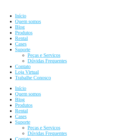
Ir
para
Início
o
Quem somos
conteúdo
Blog
Produtos
Rental
Cases
Suporte
Peças e Serviços
Dúvidas Frequentes
Contato
Loja Virtual
Trabalhe Conosco
Início
Quem somos
Blog
Produtos
Rental
Cases
Suporte
Peças e Serviços
Dúvidas Frequentes
Contato