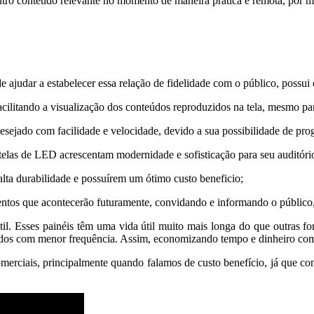
tro conteúdo relevante no momento de maneira prática e remota, por m
judar a estabelecer essa relação de fidelidade com o público, possui d
cilitando a visualização dos conteúdos reproduzidos na tela, mesmo para
ejado com facilidade e velocidade, devido a sua possibilidade de pro
las de LED acrescentam modernidade e sofisticação para seu auditório 
lta durabilidade e possuírem um ótimo custo beneficio;
tos que acontecerão futuramente, convidando e informando o público,
il. Esses painéis têm uma vida útil muito mais longa do que outras f
ituídos com menor frequência. Assim, economizando tempo e dinheiro c
erciais, principalmente quando falamos de custo benefício, já que co