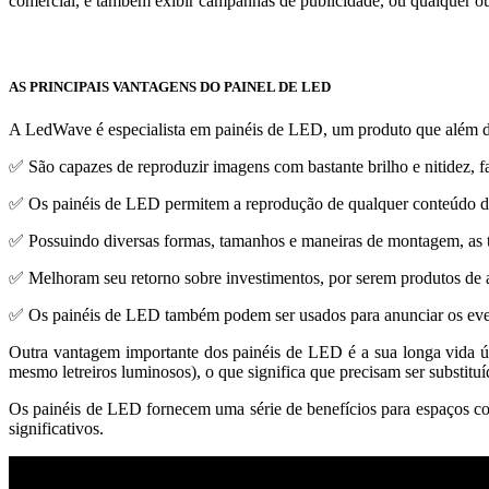
comercial, e também exibir campanhas de publicidade, ou qualquer ou
AS PRINCIPAIS VANTAGENS DO PAINEL DE LED
A LedWave é especialista em painéis de LED, um produto que além de a
✅ São capazes de reproduzir imagens com bastante brilho e nitidez, fa
✅ Os painéis de LED permitem a reprodução de qualquer conteúdo des
✅ Possuindo diversas formas, tamanhos e maneiras de montagem, as te
✅ Melhoram seu retorno sobre investimentos, por serem produtos de a
✅ Os painéis de LED também podem ser usados para anunciar os even
Outra vantagem importante dos painéis de LED é a sua longa vida út
mesmo letreiros luminosos), o que significa que precisam ser subst
Os painéis de LED fornecem uma série de benefícios para espaços com
significativos.