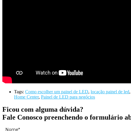
Tags:
Como escolher um painel de LED
,
locação painel de led
Home Center
,
Painel de LED para negócios
Ficou com alguma dúvida?
Fale Conosco preenchendo o formulário a
Nome*