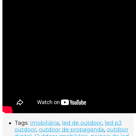
Tags:
imobiliária
,
led de outdoor
,
led p3
outdoor
,
outdoor de propaganda
,
outdoor