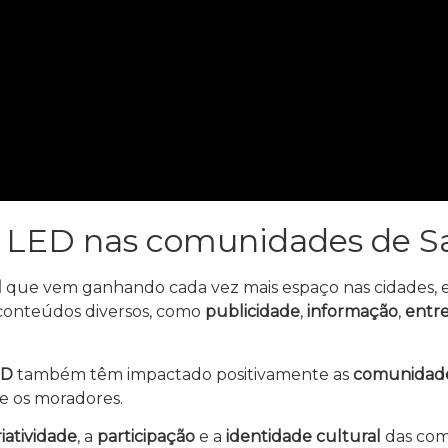
de LED nas comunidades de S
l
que vem ganhando cada vez mais espaço nas cidades,
e conteúdos diversos, como
publicidade
,
informação
,
entr
ED
também têm impactado positivamente as
comunidade
e os moradores.
riatividade
, a
participação
e a
identidade cultural
das com