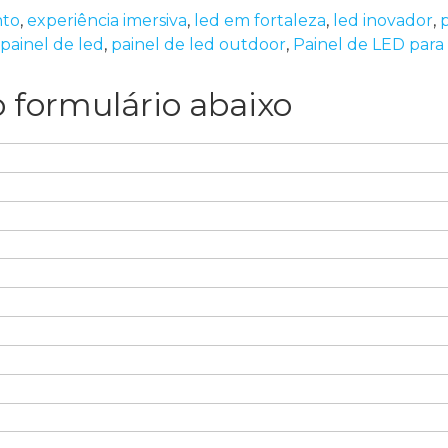
nto
,
experiência imersiva
,
led em fortaleza
,
led inovador
,
p
painel de led
,
painel de led outdoor
,
Painel de LED par
 formulário abaixo