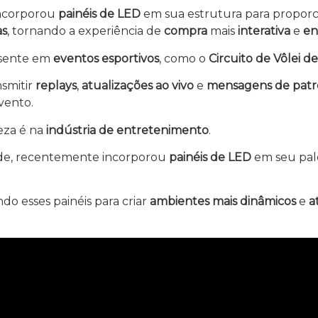
incorporou
painéis de LED
em sua estrutura para propor
as
, tornando a experiência de
compra
mais
interativa
e
en
esente em
eventos esportivos
, como o
Circuito de Vôlei de
nsmitir
replays
,
atualizações ao vivo
e
mensagens de patr
vento.
eza é na
indústria de entretenimento
.
dade, recentemente incorporou
painéis de LED
em seu pal
ndo esses painéis para criar
ambientes mais dinâmicos
e
a