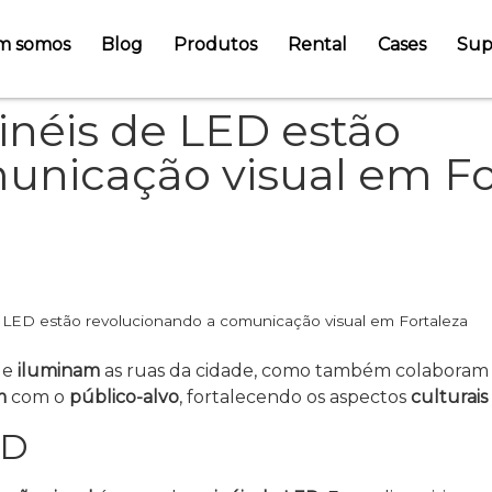
m somos
Blog
Produtos
Rental
Cases
Sup
néis de LED estão
unicação visual em Fo
LED estão revolucionando a comunicação visual em Fortaleza
e
iluminam
as ruas da cidade, como também colaboram
m
com o
público-alvo
, fortalecendo os aspectos
culturais
ED