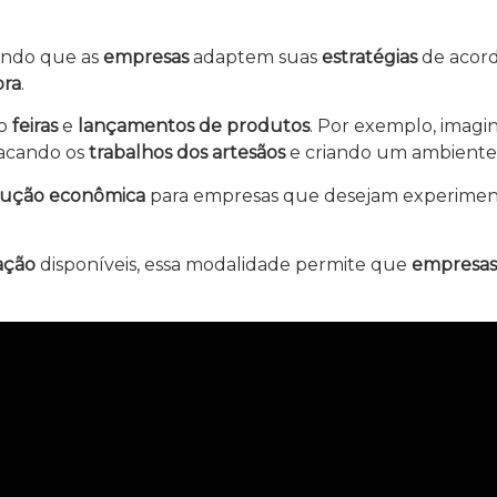
tindo que as
empresas
adaptem suas
estratégias
de acor
pra
.
mo
feiras
e
lançamentos de produtos
. Por exemplo, imag
tacando os
trabalhos dos artesãos
e criando um ambiente
lução econômica
para empresas que desejam experimen
ação
disponíveis, essa modalidade permite que
empresas