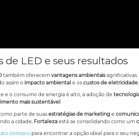
s de LED e seus resultados
D
também oferecem
vantagens ambientais
significativa
do assim o
impacto ambiental
e os
custos de eletricidade
.
nte e o consumo de energia é alto, a adoção de
tecnologia
imento mais sustentável
.
como parte de suas
estratégias de marketing
e
comunic
ndo a cidade,
Fortaleza
está se consolidando como um
c
ato conosco
para encontrar a opção ideal para o seu neg