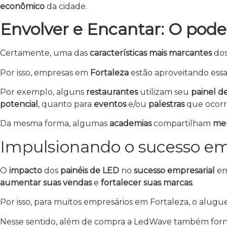
econômico
da cidade.
Envolver e Encantar: O po
Certamente, uma das
características mais marcantes
do
Por isso, empresas em
Fortaleza
estão aproveitando essa
Por exemplo, alguns
restaurantes
utilizam seu
painel d
potencial
, quanto para
eventos
e/ou
palestras
que ocorr
Da mesma forma, algumas
academias
compartilham
men
Impulsionando o sucesso em
O
impacto
dos
painéis de LED
no
sucesso empresarial
e
aumentar suas vendas
e
fortalecer suas marcas
.
Por isso, para muitos empresários em Fortaleza, o alugu
Nesse sentido, além de compra a LedWave também for