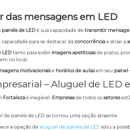
der das mensagens em LED
s
painéis de LED
é sua capacidade de
transmitir mensage
 capacidade para se destacar da
concorrência
e atrair a
a
e LED
tanto para exibir
imagens apetitosas
de pratos, pro
em no local.
sagens motivacionais
e
horários de aulas
em seu
painel
presarial – Aluguel de LED 
m
Fortaleza
é inegável.
Empresas
de todos os
setores
est
el de painéis de LED se tornou uma opção atraente.
nece a opação de
aluguel de painéis de LED
e/ou a possi