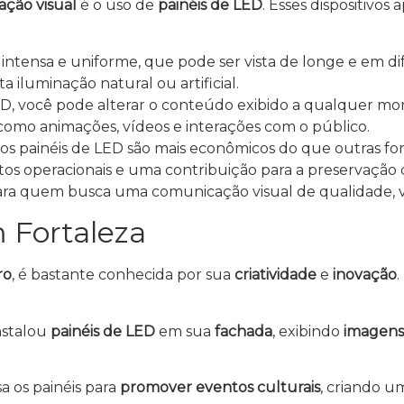
ção visual
é o uso de
painéis de LED
. Esses dispositivos
 intensa e uniforme, que pode ser vista de longe e em d
 iluminação natural ou artificial.
LED, você pode alterar o conteúdo exibido a qualquer mo
s, como animações, vídeos e interações com o público.
e, os painéis de LED são mais econômicos do que outras
ustos operacionais e uma contribuição para a preservação
ara quem busca uma comunicação visual de qualidade, ve
 Fortaleza
ro
, é bastante conhecida por sua
criatividade
e
inovação
.
nstalou
painéis de LED
em sua
fachada
, exibindo
imagens
a os painéis para
promover eventos culturais
, criando 