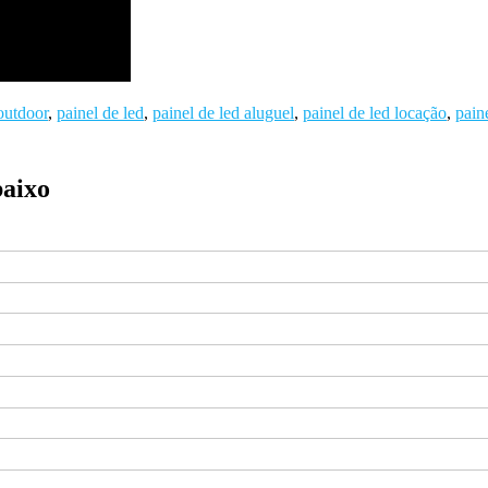
 outdoor
,
painel de led
,
painel de led aluguel
,
painel de led locação
,
pain
baixo