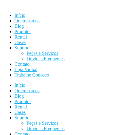
Ir
para
Início
o
Quem somos
conteúdo
Blog
Produtos
Rental
Cases
Suporte
Peças e Serviços
Dúvidas Frequentes
Contato
Loja Virtual
Trabalhe Conosco
Início
Quem somos
Blog
Produtos
Rental
Cases
Suporte
Peças e Serviços
Dúvidas Frequentes
Contato